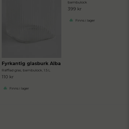
bambulock
399 kr
Finns i lager
Fyrkantig glasburk Alba
Räfflad glas, bambulock, 1.5 L
110 kr
Finns i lager