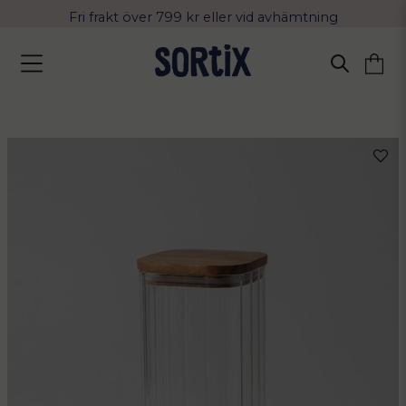
Fri frakt över 799 kr eller vid avhämtning
Leverans 2-4 arbetsdagar med Postnord