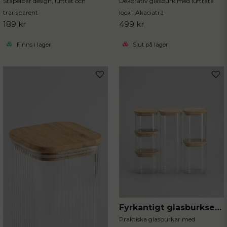
Stapelbar design, lufttät och
Dekorativ glasburk med lufttäta
transparent
lock i Akaciaträ
189 kr
499 kr
Finns i lager
Slut på lager
Fyrkantigt glasburkset 6-delar
Praktiska glasburkar med