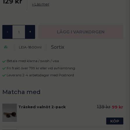
129 kr
Läs mer
LÄGG I VARUKORGEN
-
+
Sortix
LEIA-1800ml
Betala med klarna / swish / visa
Fri frakt över 799 kr eller vid avhämtning
Leverans 2-4 arbetsdagar med Postnord
139 kr
99 kr
Träsked valnöt 2-pack
KÖP