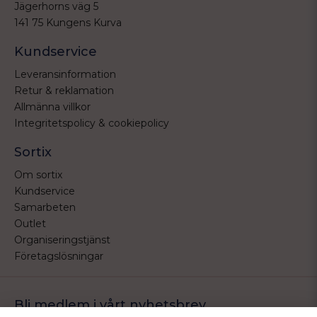
Jägerhorns väg 5
141 75 Kungens Kurva
Kundservice
Leveransinformation
Retur & reklamation
Allmänna villkor
Integritetspolicy & cookiepolicy
Sortix
Om sortix
Kundservice
Samarbeten
Outlet
Organiseringstjänst
Företagslösningar
Bli medlem i vårt nyhetsbrev