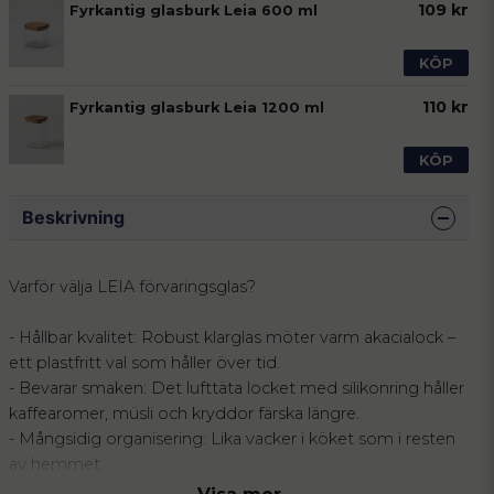
109 kr
Fyrkantig glasburk Leia 600 ml
KÖP
110 kr
Fyrkantig glasburk Leia 1200 ml
KÖP
Beskrivning
Varför välja LEIA förvaringsglas?
- Hållbar kvalitet: Robust klarglas möter varm akacialock –
ett plastfritt val som håller över tid.
- Bevarar smaken: Det lufttäta locket med silikonring håller
kaffearomer, müsli och kryddor färska längre.
- Mångsidig organisering: Lika vacker i köket som i resten
av hemmet.