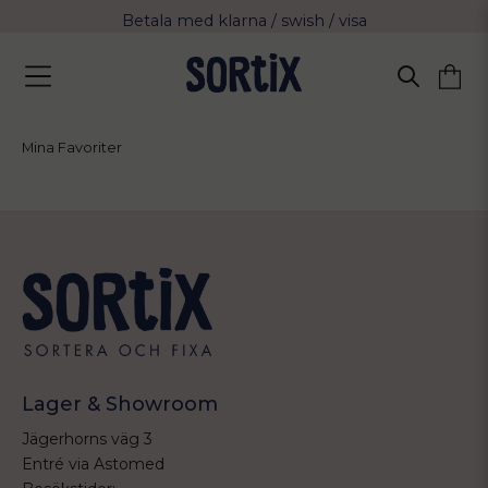
Betala med klarna / swish / visa
Fri frakt över 799 kr eller vid avhämtning
Leverans 2-4 arbetsdagar med Postnord
Mina Favoriter
Lager & Showroom
Jägerhorns väg 3
Entré via Astomed