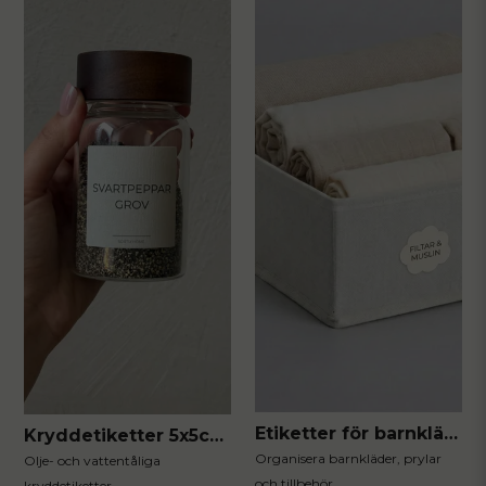
Etiketter för barnkläder 20st
Kryddetiketter 5x5cm 80st
Organisera barnkläder, prylar
Olje- och vattentåliga
och tillbehör
kryddetiketter