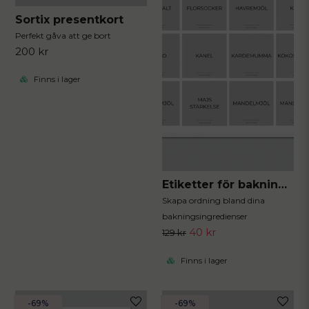
Sortix presentkort
Perfekt gåva att ge bort
200 kr
Finns i lager
Etiketter för bakning 40st 5x5 cm
Skapa ordning bland dina
bakningsingredienser
40 kr
129 kr
Finns i lager
-69%
-69%