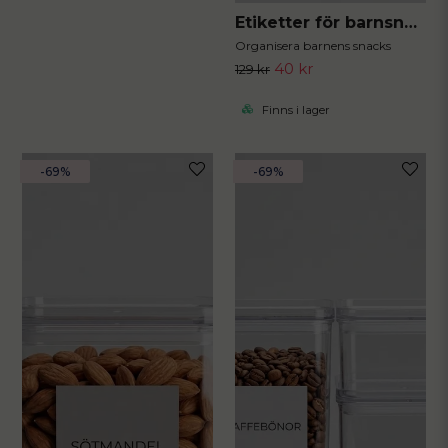
Etiketter för barnsnacks 20 st 5x5 cm
Organisera barnens snacks
40 kr
129 kr
Finns i lager
-69%
-69%