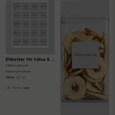
Etiketter för hälsa & boost 20st 5x5 cm
Effektivisera din
köksorganisation
40 kr
129 kr
Finns i lager