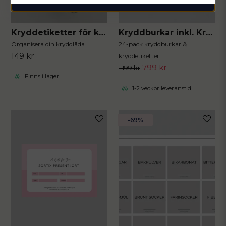
Kryddetiketter för kryddburkar 30st
Kryddburkar inkl. Kryddetiketter
Organisera din kryddlåda
24-pack kryddburkar &
149 kr
kryddetiketter
799 kr
1 199 kr
Finns i lager
1-2 veckor leveranstid
-69%