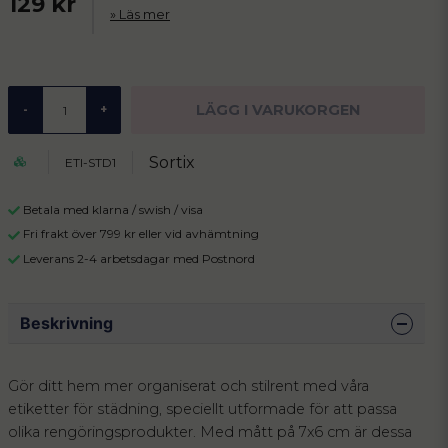
129 kr
Läs mer
LÄGG I VARUKORGEN
-
+
Sortix
ETI-STD1
Betala med klarna / swish / visa
Fri frakt över 799 kr eller vid avhämtning
Leverans 2-4 arbetsdagar med Postnord
Beskrivning
Gör ditt hem mer organiserat och stilrent med våra
etiketter för städning, speciellt utformade för att passa
olika rengöringsprodukter. Med mått på 7x6 cm är dessa