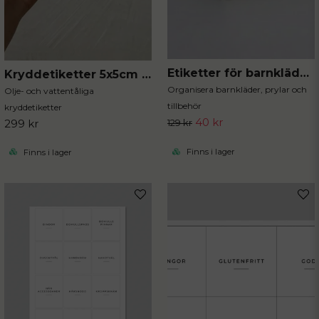
Etiketter för barnkläder 20st
Kryddetiketter 5x5cm 80st
Organisera barnkläder, prylar och
Olje- och vattentåliga
tillbehör
kryddetiketter
40 kr
299 kr
129 kr
Finns i lager
Finns i lager