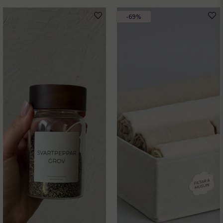
email
-69%
Mejladress
Ja, ni får publicera min fråga
Skicka fråga