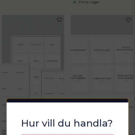
Finns i lager
Sommarfixa med
Hur vill du handla?
Sortix! 15% rabatt