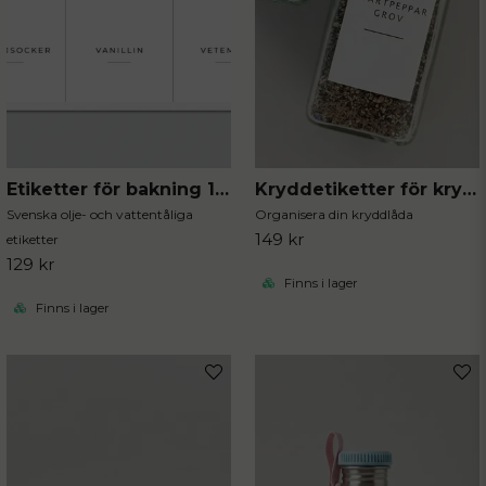
Etiketter för bakning 12st
Kryddetiketter för kryddburkar 30st
Svenska olje- och vattentåliga
Organisera din kryddlåda
149 kr
etiketter
129 kr
Finns i lager
Finns i lager