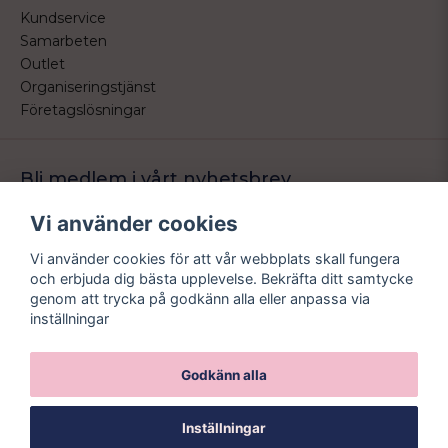
Kundservice
Samarbeten
Outlet
Organiseringstjänst
Företagslösningar
Bli medlem i vårt nyhetsbrev
Bli medlem i vårt nyhetsbrev och ta del av våra nyheter och
Vi använder cookies
erbjudande.
Vi använder cookies för att vår webbplats skall fungera
email
Mejladress
och erbjuda dig bästa upplevelse. Bekräfta ditt samtycke
Skicka
genom att trycka på godkänn alla eller anpassa via
inställningar
Godkänn alla
Inställningar