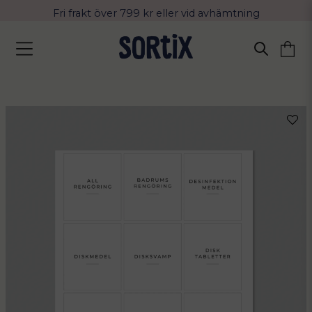
Fri frakt över 799 kr eller vid avhämtning
Leverans 2-4 arbetsdagar med Postnord