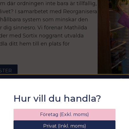
är ordningen inte bara är tillfällig,
 livet? I samarbetet med Reorganisera
pa hållbara system som minskar den
r dig sinnesro. Vi förenar Mathilda
er med Sortix noggrant utvalda
la ditt hem till en plats för
STER
REORGANISE
Sommarfixa med
Hur vill du handla?
Sortix! 15% rabatt
Ange din e-postadress nedan för att få en
Företag (Exkl. moms)
rabattkod på hela ditt köp
Privat (Inkl. moms)