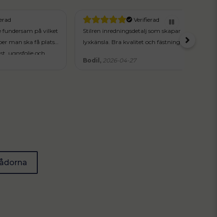
Verifierad
m på vilket
Stilren inredningsdetalj som skapar
Så fi
 få plats
lyxkänsla. Bra kvalitet och fästning! Helnöjd!
ie och
Bodil,
2026-04-27
Emm
at är
ådorna