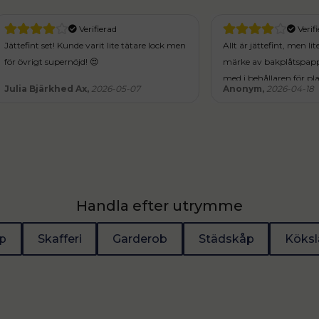
Verifierad
Verifierad
set! Kunde varit lite tätare lock men
Allt är jättefint, men lite fundersa
 supernöjd! 😍
märke av bakplåtspapper man ska
med i behållaren för plast, ugnsfol
ärkhed Ax,
2026-05-07
Anonym,
2026-04-18
bakplåtspapper, alla rullar jag hitt
bredare än själva behållaren.
Handla efter utrymme
p
Skafferi
Garderob
Städskåp
Köksl