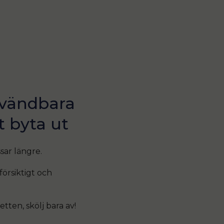
användbara
t byta ut
sar längre.
försiktigt och
tten, skölj bara av!