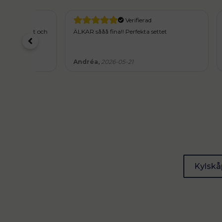
Verifierad
ent och
ÄLKAR sååå fina!! Perfekta settet
Jättefint 
för övrigt
Andréa,
2026-05-21
Julia Bj
Kylskå