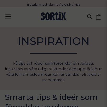
Fri frakt över 799 kr eller vid avhämtning
Leverans 2-4 arbetsdagar med Postnord
INSPIRATION
Få tips och idéer som förenklar din vardag,
inspireras av våra tidigare kunder och upptäck hur
våra förvaringslösningar kan användas i olika delar
av hemmet.
Smarta tips & ideér som
förenklar vardagen