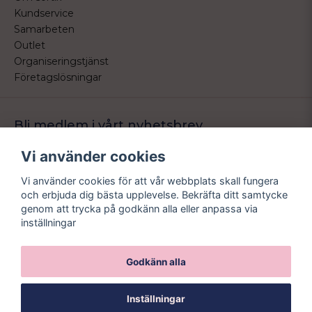
Kundservice
Samarbeten
Outlet
Organiseringstjänst
Företagslösningar
Bli medlem i vårt nyhetsbrev
Bli medlem i vårt nyhetsbrev och ta del av våra nyheter och
Vi använder cookies
erbjudande.
Vi använder cookies för att vår webbplats skall fungera
email
Mejladress
och erbjuda dig bästa upplevelse. Bekräfta ditt samtycke
Skicka
genom att trycka på godkänn alla eller anpassa via
inställningar
Godkänn alla
Inställningar