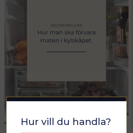
Sommarfixa med
Hur vill du handla?
KYLSKÅP
Sortix! 15% rabatt