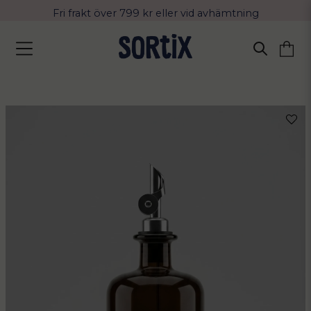
Fri frakt över 799 kr eller vid avhämtning
Leverans 2-4 arbetsdagar med Postnord