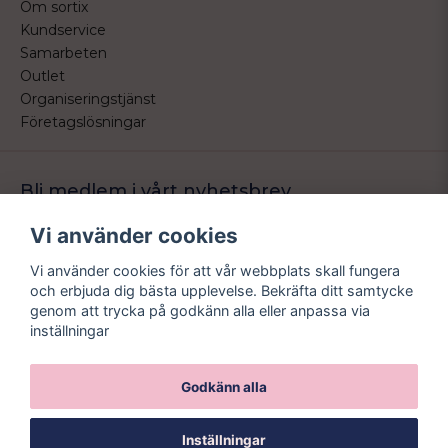
Om sortix
Kundservice
Samarbeten
Outlet
Organiseringstjänst
Företagslösningar
Bli medlem i vårt nyhetsbrev
Bli medlem i vårt nyhetsbrev och ta del av våra nyheter och
Vi använder cookies
erbjudande.
Vi använder cookies för att vår webbplats skall fungera
email
Mejladress
och erbjuda dig bästa upplevelse. Bekräfta ditt samtycke
Skicka
genom att trycka på godkänn alla eller anpassa via
inställningar
Godkänn alla
Inställningar