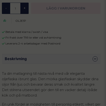
LÄGG I VARUKORGEN
-
+
OLJE1P
Betala med klarna / swish / visa
Fri frakt över 799 kr eller vid avhämtning
Leverans 2-4 arbetsdagar med Postnord
Beskrivning
Ta din matlagning till nästa nivå med vår eleganta
oljeflaska i brunt glas. Den mörka glasflaskan skyddar dina
oljor från ljus och bevarar deras smak och kvalitet längre.
Det stilrena utseendet gör den till en vacker detalj i både
kök och på matbord.
En unik fördel är möjligheten till personlig etikett, vilket ger