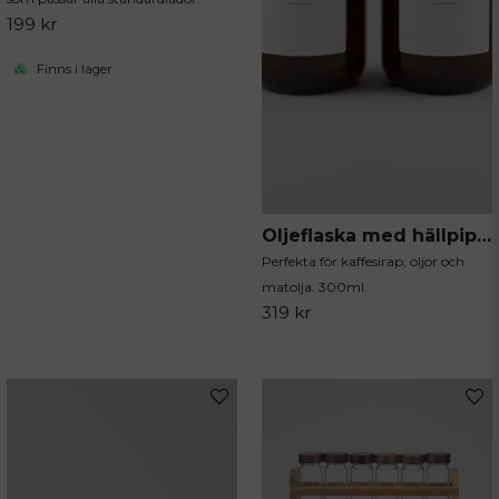
199 kr
Finns i lager
Oljeflaska med hällpip 2-pack
Perfekta för kaffesirap, oljor och
matolja. 300ml.
319 kr