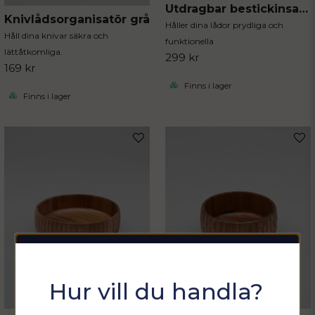
Utdragbar bestickinsats svart 40x31 cm
Knivlådsorganisatör grå
Håller dina lådor prydliga och
Håll dina knivar säkra och
funktionella
lättåtkomliga.
299 kr
169 kr
Finns i lager
Finns i lager
Sommarfixa med
Hur vill du handla?
Sortix! 15% rabatt