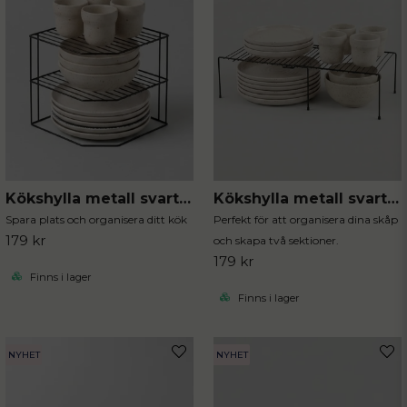
Ja, ni får publicera min fråga
Kökshylla metall svart hörn
Kökshylla metall svart justerbar
Skicka fråga
Spara plats och organisera ditt kök
Perfekt för att organisera dina skåp
179 kr
och skapa två sektioner.
179 kr
Finns i lager
Finns i lager
NYHET
NYHET