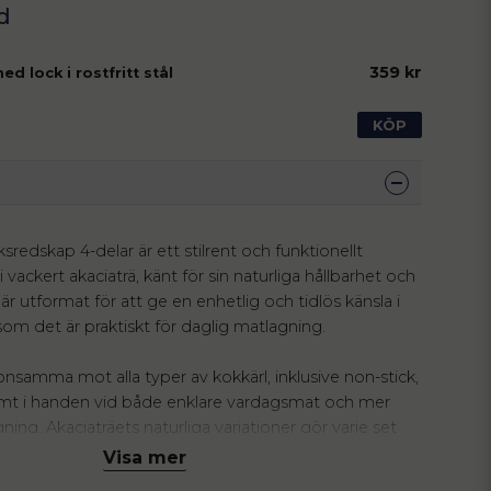
359 kr
ed lock i rostfritt stål
KÖP
ksredskap 4-delar är ett stilrent och funktionellt
 i vackert akaciaträ, känt för sin naturliga hållbarhet och
är utformat för att ge en enhetlig och tidlös känsla i
om det är praktiskt för daglig matlagning.
nsamma mot alla typer av kokkärl, inklusive non-stick,
mt i handen vid både enklare vardagsmat och mer
ing. Akaciaträets naturliga variationer gör varje set
 en levande och organisk känsla i köksmiljön.
Visa mer