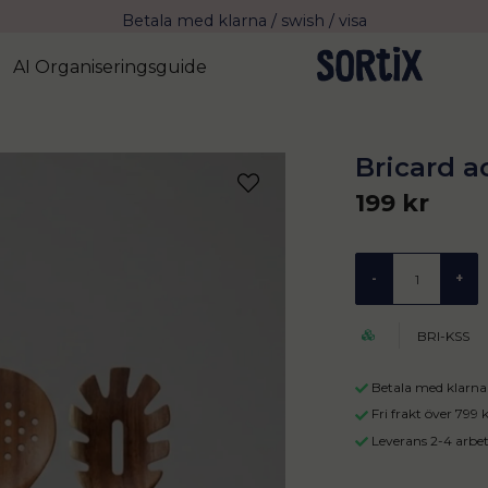
Fri frakt över 799 kr eller vid avhämtning
Leverans 2-4 arbetsdagar med Postnord
AI Organiseringsguide
Bricard a
199 kr
-
+
BRI-KSS
Betala med klarna 
Fri frakt över 799
Leverans 2-4 arbe