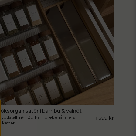
Skicka fråga
öksorganisatör i bambu & valnöt
ryddställ inkl. Burkar, foliebehållare &
1 399 kr
tiketter