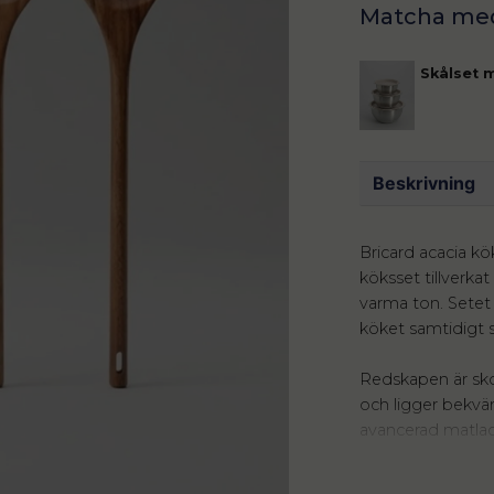
Skålset m
Beskrivning
Bricard acacia kö
köksset tillverkat
varma ton. Setet 
köket samtidigt s
Redskapen är sko
och ligger bekvä
avancerad matlagn
unikt, vilket ger