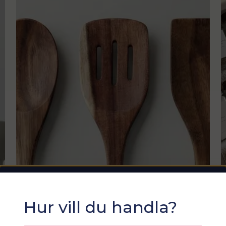
K
Sommarfixa med
K
Hur vill du handla?
e
Sortix! 15% rabatt