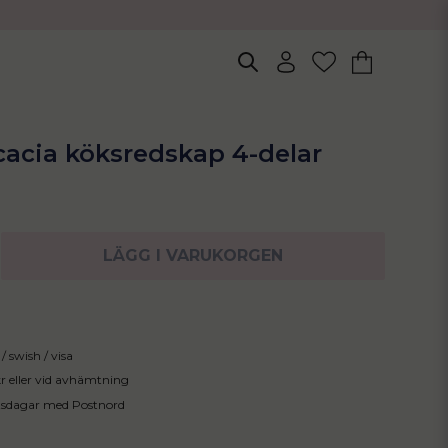
cacia köksredskap 4-delar
LÄGG I VARUKORGEN
/ swish / visa
 kr eller vid avhämtning
tsdagar med Postnord