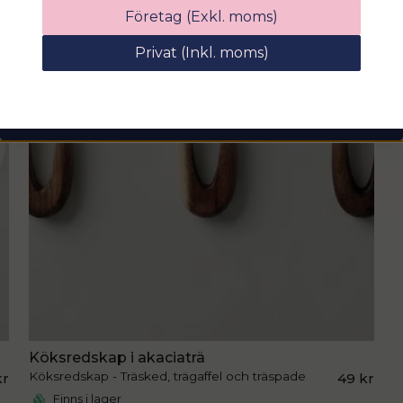
Ange din e-postadress nedan för att få en
Företag (Exkl. moms)
rabattkod på hela ditt köp
Privat (Inkl. moms)
email
Mejladress
Hämta kod
Köksredskap i akaciaträ
Köksredskap - Träsked, trägaffel och träspade
kr
49 kr
Finns i lager