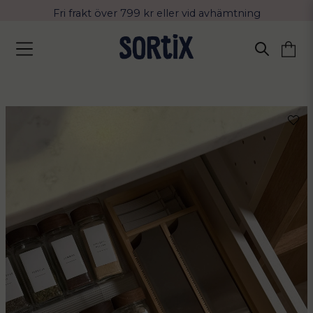
Fri frakt över 799 kr eller vid avhämtning
Leverans 2-4 arbetsdagar med Postnord