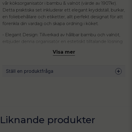
vår köksorganisatör i bambu & valnöt (värde av 1907kr).
Detta praktiska set inkluderar ett elegant kryddställ, burkar,
en foliebehållare och etiketter, allt perfekt designat för att
förenkla din vardag och skapa ordning i köket.
- Elegant Design: Tillverkad av hållbar bambu och valnöt,
erbjuder denna organisatör en estetiskt tilltalande lösning
som smälter in i den moderna skandinaviska inredningen.
Visa mer
- Funktionell förvaring: Det medföljande kryddstället har
plats för flera burkar, vilket gör det enkelt att hålla kryddor
Ställ en produktfråga
organiserade och lättillgängliga. Den praktiska
foliebehållaren håller folie och plastfilm på plats och redo
att användas.
question
Fråga oss något om denna produkten...
- Personlig Touch: Med de medföljande etiketterna kan du
enkelt märka varje burk och anpassa organiseringen efter
dina behov, vilket gör det lättare att hitta rätt krydda i
name
Liknande produkter
köket.
Namn
Sortix Köksorganisatör är mer än bara en förvaringslösning,