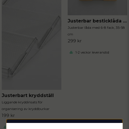
Justerbar besticklåda i bambu
Justerbar låda med 6-8 fack, 35-58
cm
299 kr
1-2 veckor leveranstid
Justerbart kryddställ
Liggande kryddinsats för
organisering av kryddburkar
199 kr
Finns i lager