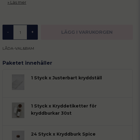
Läs mer
LÄGG I VARUKORGEN
-
+
LÅDA-VAL&BAM
Paketet innehåller
1 Styck x Justerbart kryddställ
1 Styck x Kryddetiketter för
kryddburkar 30st
24 Styck x Kryddburk Spice