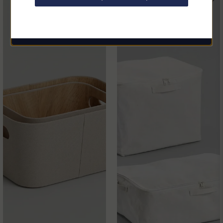
email
Mejladress
Hämta kod