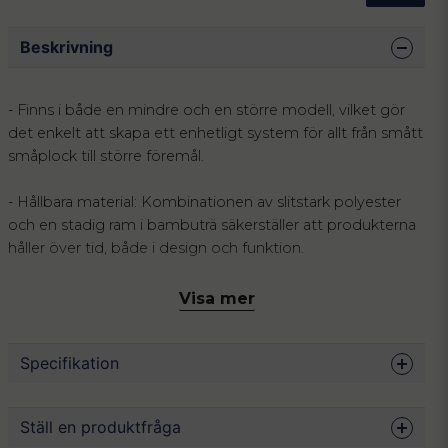
Beskrivning
- Finns i både en mindre och en större modell, vilket gör
det enkelt att skapa ett enhetligt system för allt från smått
småplock till större föremål.
- Hållbara material: Kombinationen av slitstark polyester
och en stadig ram i bambuträ säkerställer att produkterna
håller över tid, både i design och funktion.
- Skandinavisk estetik: Den krämvita nyansen tillsammans
Visa mer
med den mörka träramen skapar ett minimalistiskt uttryck
som passar in i alla hemmets rum – från barnkammaren till
Specifikation
kontoret eller vardagsrummet.Ordning och reda: Skapa
ett organiserat hem utan att behöva kompromissa med
stilen.
Mått
40.5 x 33 x 30 cm
Ställ en produktfråga