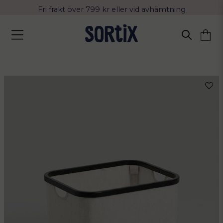
Fri frakt över 799 kr eller vid avhämtning
Leverans 2-4 arbetsdagar med Postnord