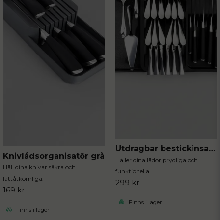
Utdragbar bestickinsats svart 40x31 cm
Knivlådsorganisatör grå
Håller dina lådor prydliga och
Håll dina knivar säkra och
funktionella
lättåtkomliga.
299 kr
169 kr
Finns i lager
Finns i lager