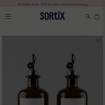
Fri frakt över 799 kr eller vid avhämtning
Leverans 2-4 arbetsdagar med Postnord