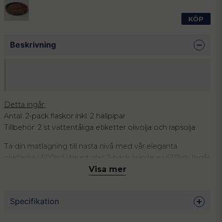
KÖP
Beskrivning
Detta ingår:
Antal: 2-pack flaskor inkl. 2 hällpipar
Tillbehör: 2 st vattentåliga etiketter olivolja och rapsolja
Ta din matlagning till nästa nivå med vår eleganta
oljeflaska i 500ml i brunt glas 2-pack (värde av 430kr). Ingår
2 stycken etiketter med olivolja och rapsolja. Den mörka
Visa mer
glasflaskan skyddar dina oljor från ljus och bevarar deras
smak och kvalitet längre. Det stilrena utseendet gör den
Specifikation
till en vacker detalj i både kök och på matbord.