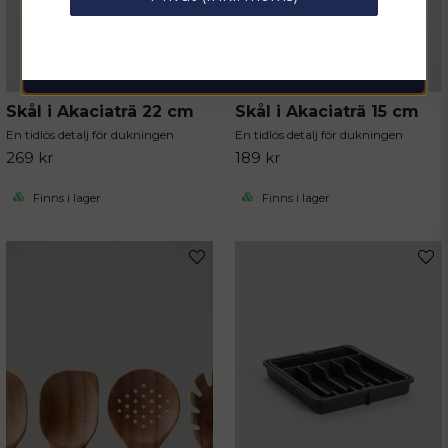
email
Mejladress
Hämta kod
Skål i Akaciaträ 22 cm
Skål i Akaciaträ 15 cm
En tidlös detalj för dukningen
En tidlös detalj för dukningen
269 kr
189 kr
Finns i lager
Finns i lager