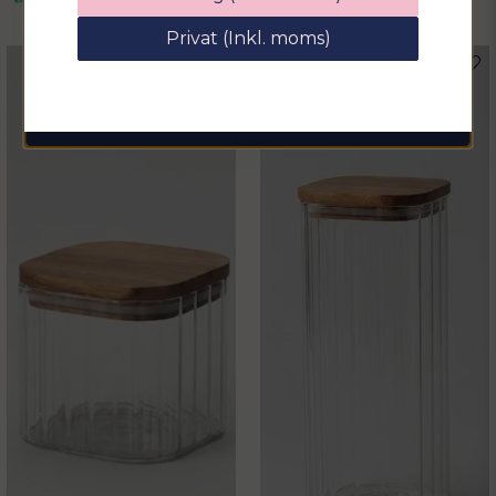
rabattkod på hela ditt köp
Privat (Inkl. moms)
email
Mejladress
Hämta kod