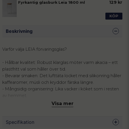
129 kr
Fyrkantig glasburk Leia 1800 ml
KÖP
Beskrivning
Varför välja LEIA förvaringsglas?
- Hållbar kvalitet: Robust klarglas möter varm akacia – ett
plastfritt val som håller över tid.
- Bevarar smaken: Det lufttäta locket med silikonring håller
kaffearomer, müsli och kryddor färska längre.
- Mångsidig organisering: Lika vacker i köket som i resten
av hemmet.
Visa mer
Skapa ett harmoniskt hem med tidlös design och
naturliga material. Förvaringsburken LEIA kombinerar
exklusivt räfflat glas med ett gediget lock i äkta akacia.
Specifikation
Den fyrkantiga formen är inte bara estetiskt tilltalande utan