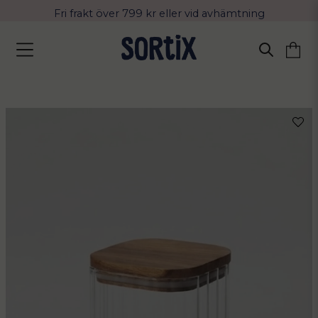
Fri frakt över 799 kr eller vid avhämtning
Leverans 2-4 arbetsdagar med Postnord