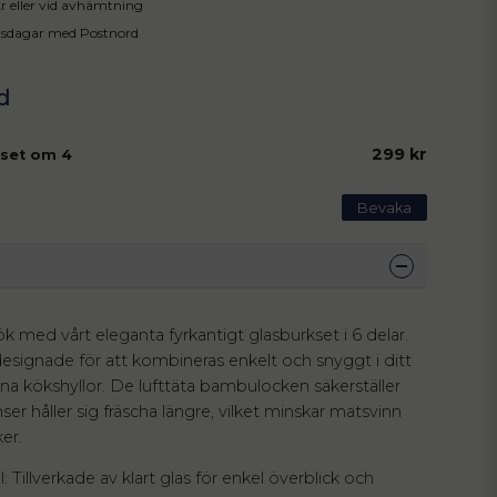
 kr eller vid avhämtning
tsdagar med Postnord
299 kr
 set om 4
Bevaka
ök med vårt eleganta fyrkantigt glasburkset i 6 delar.
esignade för att kombineras enkelt och snyggt i ditt
 dina kökshyllor. De lufttäta bambulocken säkerställer
ser håller sig fräscha längre, vilket minskar matsvinn
er.
l: Tillverkade av klart glas för enkel överblick och