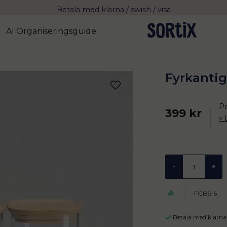
Fri frakt över 799 kr eller vid avhämtning
Leverans 2-4 arbetsdagar med Postnord
AI Organiseringsguide
Fyrkantig
P
399 kr
-
+
FGBS-6
Betala med klarna 