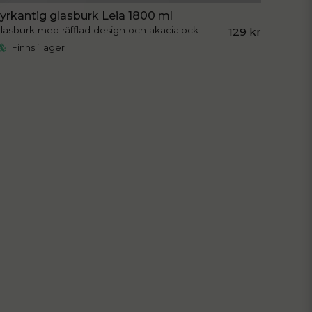
yrkantig glasburk Leia 1800 ml
lasburk med räfflad design och akacialock
129 kr
Finns i lager