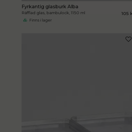
Fyrkantig glasburk Alba
Räfflad glas, bambulock, 1150 ml
105 
Finns i lager