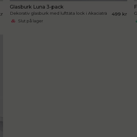
Glasburk Luna 3-pack
F
Dekorativ glasburk med lufttäta lock i Akaciaträ
G
kr
499 kr
Slut på lager