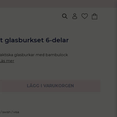
t glasburkset 6-delar
raktiska glasburkar med bambulock
Läs mer
LÄGG I VARUKORGEN
/ swish / visa