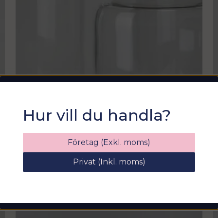
Sommarfixa med
Hur vill du handla?
Sortix! 15% rabatt
Ange din e-postadress nedan för att få en
Företag (Exkl. moms)
rabattkod på hela ditt köp
Privat (Inkl. moms)
email
Mejladress
Hämta kod