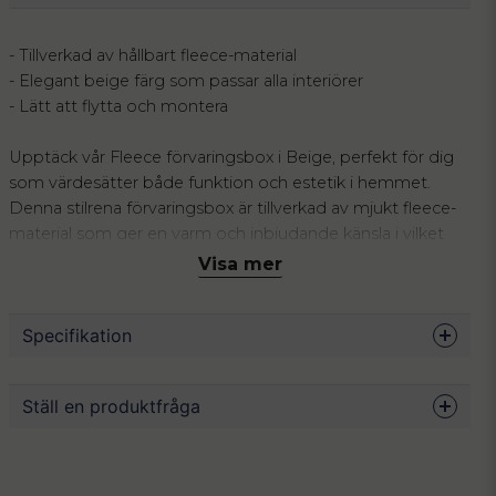
- Tillverkad av hållbart fleece-material
- Elegant beige färg som passar alla interiörer
- Lätt att flytta och montera
Upptäck vår Fleece förvaringsbox i Beige, perfekt för dig
som värdesätter både funktion och estetik i hemmet.
Denna stilrena förvaringsbox är tillverkad av mjukt fleece-
material som ger en varm och inbjudande känsla i vilket
rum som helst. Perfekt för att organisera allt från kläder
Visa mer
och leksaker till böcker och andra småsaker.
Den eleganta beige färgen ger en neutral ton som smälter
Specifikation
väl in i olika inredningsstilar, och boxens robusta
konstruktion säkerställer långvarig användning. Med
Mått
32 x 32 x 32 cm
handtag på sidorna är den enkel att flytta och omplacera
Ställ en produktfråga
efter behov. Skapa ordning i garderoben eller
Material
Fleece
vardagsrummet med denna praktiska och stilfulla lösning.
Färg
Beige
question
Fråga oss något om denna produkten...
Gör din hemmiljö mer organiserad med vår fleece