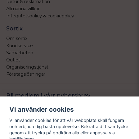
Retur & reklamation
Allmänna villkor
Integritetspolicy & cookiepolicy
Sortix
Om sortix
Kundservice
Samarbeten
Outlet
Organiseringstjänst
Företagslösningar
Bli medlem i vårt nyhetsbrev
Bli medlem i vårt nyhetsbrev och ta del av våra nyheter och
Vi använder cookies
erbjudande.
Vi använder cookies för att vår webbplats skall fungera
email
Mejladress
och erbjuda dig bästa upplevelse. Bekräfta ditt samtycke
Skicka
genom att trycka på godkänn alla eller anpassa via
inställningar