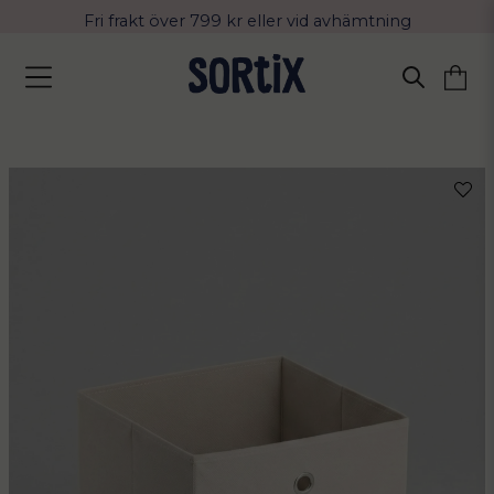
Fri frakt över 799 kr eller vid avhämtning
Leverans 2-4 arbetsdagar med Postnord