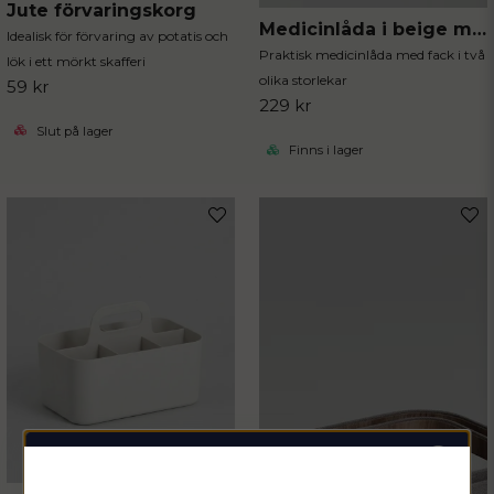
Jute förvaringskorg
Medicinlåda i beige metall
Idealisk för förvaring av potatis och
Praktisk medicinlåda med fack i två
lök i ett mörkt skafferi
olika storlekar
59 kr
229 kr
Slut på lager
Finns i lager