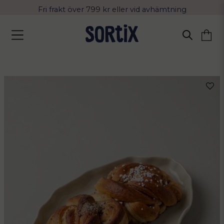
Fri frakt över 799 kr eller vid avhämtning
Leverans 2-4 arbetsdagar med Postnord