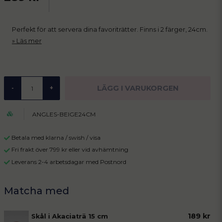
Perfekt för att servera dina favoriträtter. Finns i 2 färger, 24cm.
Läs mer
LÄGG I VARUKORGEN
-
+
ANGLES-BEIGE24CM
Betala med klarna / swish / visa
Fri frakt över 799 kr eller vid avhämtning
Leverans 2-4 arbetsdagar med Postnord
189 kr
Skål i Akaciaträ 15 cm