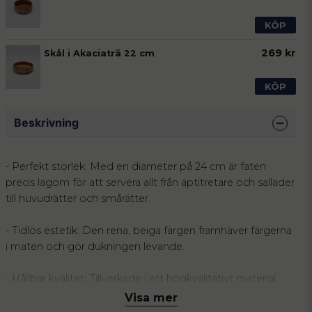
KÖP
269 kr
Skål i Akaciaträ 22 cm
KÖP
Beskrivning
- Perfekt storlek: Med en diameter på 24 cm är faten
precis lagom för att servera allt från aptitretare och sallader
till huvudrätter och smårätter.
- Tidlös estetik: Den rena, beiga färgen framhäver färgerna
i maten och gör dukningen levande.
- Hållbar kvalitet: Tillverkade i ett högkvalitativt material
som är utformat för att tåla daglig användning, vilket
Visa mer
garanterar att de förblir en del av ditt hem under lång tid.