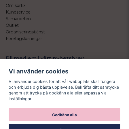
Om sortix
Kundservice
Samarbeten
Outlet
Organiseringstjänst
Företagslösningar
Bli medlem i vårt nyhetsbrev
Bli medlem i vårt nyhetsbrev och ta del av våra nyheter och
Vi använder cookies
erbjudande.
Vi använder cookies för att vår webbplats skall fungera
email
Mejladress
och erbjuda dig bästa upplevelse. Bekräfta ditt samtycke
Skicka
genom att trycka på godkänn alla eller anpassa via
inställningar
Godkänn alla