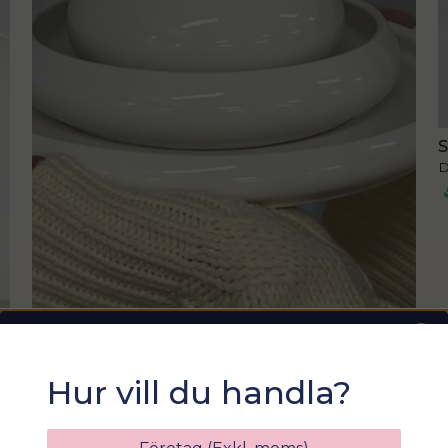
S
D
Sommarfixa med
Hur vill du handla?
Sortix! 15% rabatt
Ange din e-postadress nedan för att få en