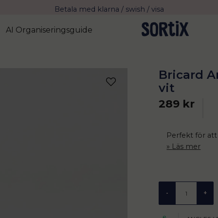
Fri frakt över 799 kr eller vid avhämtning
Leverans 2-4 arbetsdagar med Postnord
AI Organiseringsguide
Bricard A
vit
289 kr
Perfekt för att
Läs mer
-
+