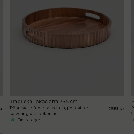
Träbricka i akaciaträ 35.5 cm
B
Träbricka i hållbart akaciaträ, perfekt för
P
kr
299 kr
servering och dekoration.
2
Finns i lager