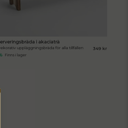
erveringsbräda i akaciaträ
ekorativ uppläggningsbräda för alla tillfällen
349 kr
Finns i lager