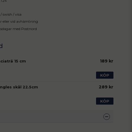
IT24
/ swish / visa
 kr eller vid avhämtning
tsdagar med Postnord
189 kr
aciaträ 15 cm
KÖP
289 kr
Angles skål 22.5cm
KÖP