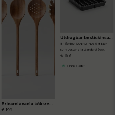
Utdragbar bestickinsats svart
En flexibel lösning med 6–8 fack
som passar alla standardlådor.
€ 199
Finns i lager
Bricard acacia köksredskap 4-delar
€ 199