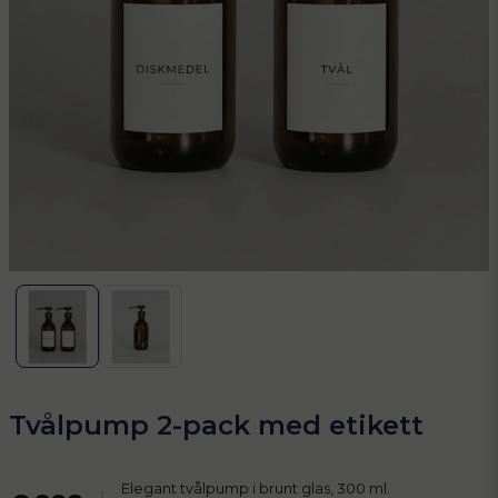
Tvålpump 2-pack med etikett
Elegant tvålpump i brunt glas, 300 ml.