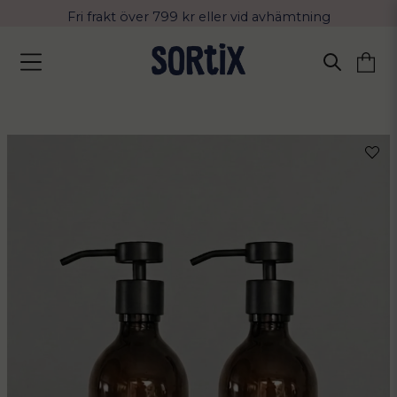
Fri frakt över 799 kr eller vid avhämtning
Leverans 2-4 arbetsdagar med Postnord