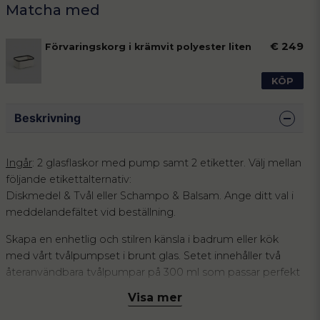
€ 249
Förvaringskorg i krämvit polyester liten
KÖP
Beskrivning
Ingår
: 2 glasflaskor med pump samt 2 etiketter. Välj mellan
följande etikettalternativ:
Diskmedel & Tvål eller Schampo & Balsam. Ange ditt val i
meddelandefältet vid beställning.
Skapa en enhetlig och stilren känsla i badrum eller kök
med vårt tvålpumpset i brunt glas. Setet innehåller två
återanvändbara tvålpumpar på 300 ml som passar perfekt
för handtvål, diskmedel, schampo, balsam, lotion eller
Visa mer
andra flytande produkter.