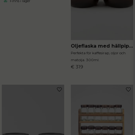
Finns i lager
Oljeflaska med hällpip 2-pack
Perfekta för kaffesirap, oljor och
matolja. 300ml.
€ 319