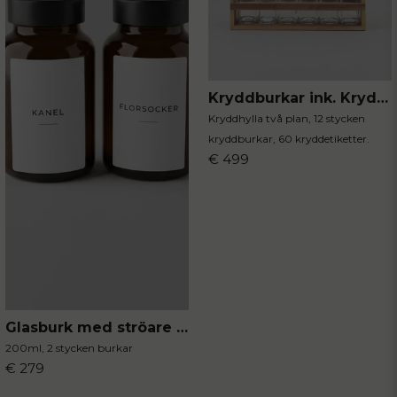
Kryddburkar ink. Kryddhylla 13-delar
Kryddhylla två plan, 12 stycken
kryddburkar, 60 kryddetiketter.
€ 499
Glasburk med ströare 2-pack
200ml, 2 stycken burkar
€ 279