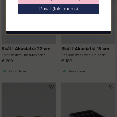
rabattkod på hela ditt köp
Privat (Inkl. moms)
email
Mejladress
Hämta kod
Skål i Akaciaträ 22 cm
Skål i Akaciaträ 15 cm
En tidlös detalj för dukningen
En tidlös detalj för dukningen
€ 269
€ 189
Finns i lager
Finns i lager