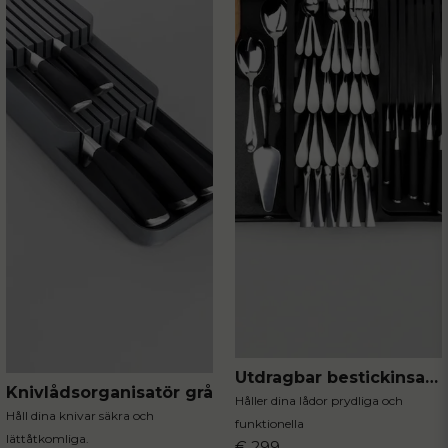
Utdragbar bestickinsats svart 40x31 cm
Knivlådsorganisatör grå
Håller dina lådor prydliga och
Håll dina knivar säkra och
funktionella
lättåtkomliga.
€ 299