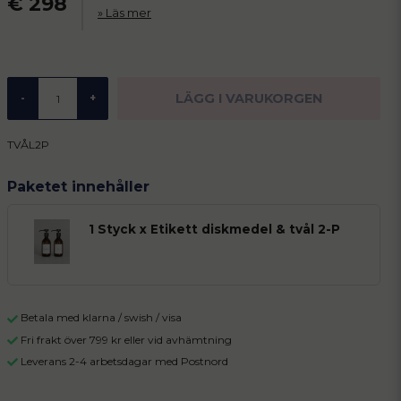
€ 298
Läs mer
LÄGG I VARUKORGEN
-
+
TVÅL2P
Paketet innehåller
1 Styck x Etikett diskmedel & tvål 2-P
Betala med klarna / swish / visa
Fri frakt över 799 kr eller vid avhämtning
Leverans 2-4 arbetsdagar med Postnord