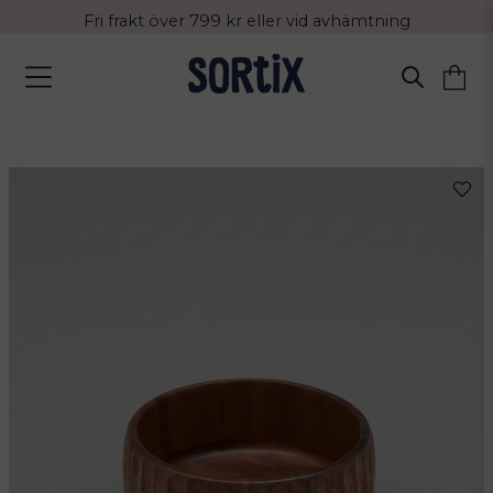
Fri frakt över 799 kr eller vid avhämtning
Leverans 2-4 arbetsdagar med Postnord