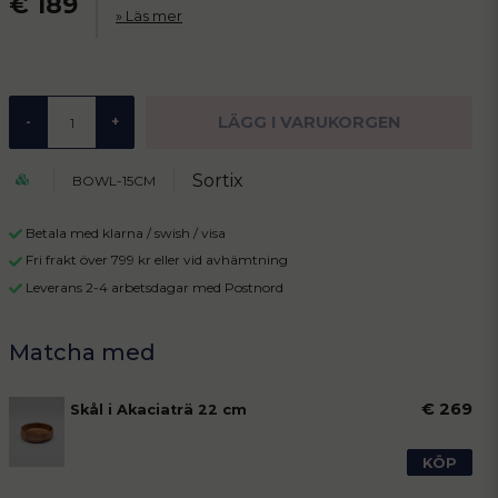
€ 189
Läs mer
LÄGG I VARUKORGEN
-
+
Sortix
BOWL-15CM
Betala med klarna / swish / visa
Fri frakt över 799 kr eller vid avhämtning
Leverans 2-4 arbetsdagar med Postnord
€ 269
Skål i Akaciaträ 22 cm
KÖP