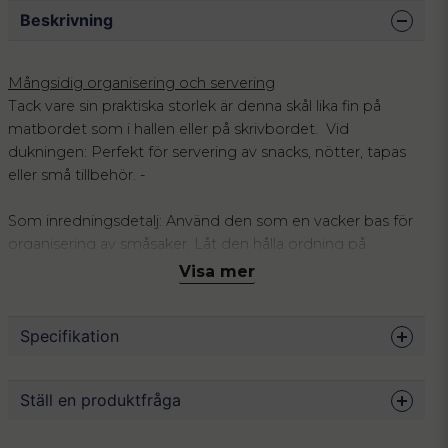
Beskrivning
Mångsidig organisering och servering
Tack vare sin praktiska storlek är denna skål lika fin på
matbordet som i hallen eller på skrivbordet. Vid
dukningen: Perfekt för servering av snacks, nötter, tapas
eller små tillbehör. -
Som inredningsdetalj: Använd den som en vacker bas för
organisering av småsaker. Låt den hålla ordning på
nycklarna i hallen, smyckena på nattduksbordet eller
Visa mer
kontorsmaterialet på skrivbordet.
Skapa harmoni i vardagen med vår handgjorda skål i
Specifikation
akaciaträ. Med en diameter på 15 cm är detta den perfekta
kombinationen av funktionell organisering och
Mått
15 x 6 cm
skandinavisk estetik.
Ställ en produktfråga
Material
Akacia
Letar du efter inredningsdetaljer som både gör nytta och