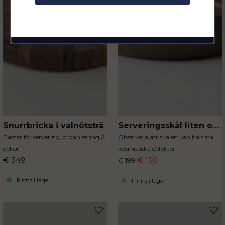
Skicka fråga
email
Mejladress
Hämta kod
Snurrbricka i valnötsträ
Serveringsskål liten outlet
Passar för servering, organisering &
Observera att skålen kan ha små
dekor
kosmetiska defekter
€ 349
€ 150
€ 199
Finns i lager
Finns i lager