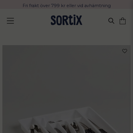
Fri frakt över 799 kr eller vid avhämtning
Leverans 2-4 arbetsdagar med Postnord