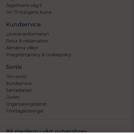
Jägerhorns väg 5
141 75 Kungens Kurva
Kundservice
Leveransinformation
Retur & reklamation
Allmänna villkor
Integritetspolicy & cookiepolicy
Sortix
Om sortix
Kundservice
Samarbeten
Outlet
Organiseringstjänst
Företagslösningar
Bli medlem i vårt nyhetsbrev