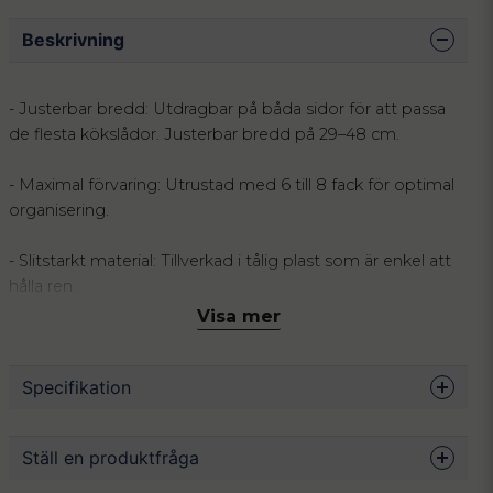
Beskrivning
- Justerbar bredd: Utdragbar på båda sidor för att passa
de flesta kökslådor. Justerbar bredd på 29–48 cm.
- Maximal förvaring: Utrustad med 6 till 8 fack för optimal
organisering.
- Slitstarkt material: Tillverkad i tålig plast som är enkel att
hålla ren.
Visa mer
- Tidlös estetik: Ren, vit design som smälter in i alla
köksinredningar.
Specifikation
Ge ditt kök den struktur det förtjänar med vår utdragbara
bestickinsats. Genom att erbjuda en plats för varje föremål,
Mått
29-48 x 38 x 6.5 cm
Ställ en produktfråga
från små teskedar till större salladsbestick, hjälper denna
Material
BPA-fri plast
insats dig att skapa den sinnesro som uppstår när