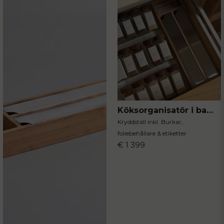
Köksorganisatör i bambu & valnöt
Kryddställ inkl. Burkar,
foliebehållare & etiketter
€ 1 399