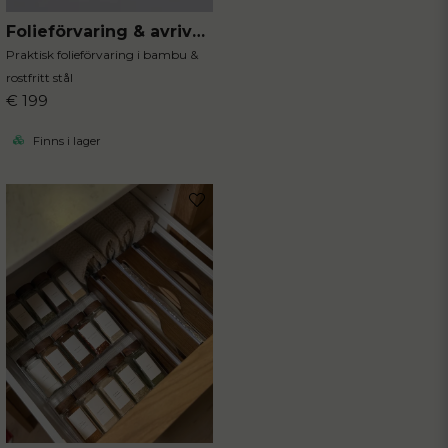
Folieförvaring & avrivningsbox
Praktisk folieförvaring i bambu &
rostfritt stål
€ 199
Finns i lager