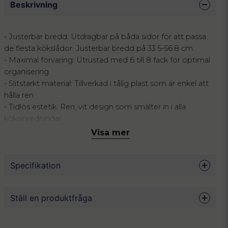
Beskrivning
- Justerbar bredd: Utdragbar på båda sidor för att passa
de flesta kökslådor. Justerbar bredd på 33.5-56.8 cm.
- Maximal förvaring: Utrustad med 6 till 8 fack för optimal
organisering.
- Slitstarkt material: Tillverkad i tålig plast som är enkel att
hålla ren.
- Tidlös estetik: Ren, vit design som smälter in i alla
köksinredningar.
Visa mer
Ge ditt kök den struktur det förtjänar med vår utdragbara
bestickinsats. Genom att erbjuda en plats för varje föremål,
Specifikation
från små teskedar till större salladsbestick, hjälper denna
insats dig att skapa den sinnesro som uppstår när
vardagslogistiken fungerar. Designen är framtagen för att
Mått
33.5-56.8 x 37.5 x 5.2 cm
Ställ en produktfråga
förena form och funktion, vilket gör att du slipper leta i
Material
BPA-fri plast
röriga lådor och istället får en överblick som sparar
värdefull tid i vardagen.
Färg
Svart
question