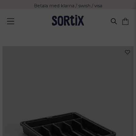
Betala med klarna / swish / visa
Fri frakt över 799 kr eller vid avhämtning
Leverans 2-4 arbetsdagar med Postnord