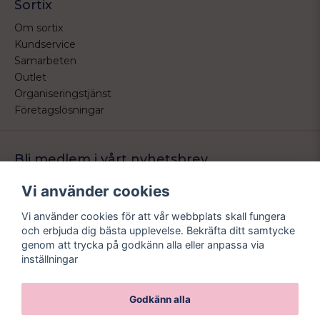
Sortix
Om sortix
Kundservice
Samarbeten
Outlet
Organiseringstjänst
Företagslösningar
Bli medlem i vårt nyhetsbrev
Bli medlem i vårt nyhetsbrev och ta del av våra nyheter och
Vi använder cookies
erbjudande.
Vi använder cookies för att vår webbplats skall fungera
email
Mejladress
och erbjuda dig bästa upplevelse. Bekräfta ditt samtycke
Skicka
genom att trycka på godkänn alla eller anpassa via
inställningar
Godkänn alla