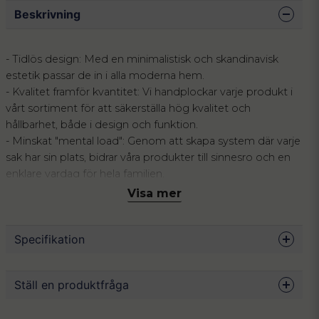
Beskrivning
- Tidlös design: Med en minimalistisk och skandinavisk
estetik passar de in i alla moderna hem.
- Kvalitet framför kvantitet: Vi handplockar varje produkt i
vårt sortiment för att säkerställa hög kvalitet och
hållbarhet, både i design och funktion.
- Minskat "mental load": Genom att skapa system där varje
sak har sin plats, bidrar våra produkter till sinnesro och en
enklare vardag för hela familjen.
Visa mer
Uppgradera köksbänken med vår exklusiva uppsättning av
två glasflaskor, speciellt framtagna för att kombinera
Specifikation
estetik med vardagslogistik. Dessa flaskor utrustade med
praktiska hällpipar som gör doseringen av sirap, oljor eller
matoljor både enkel och spillfri. Hos Sortix prioriterar vi
Mått
18 x 6.5 cm
Ställ en produktfråga
lösningar där form möter funktion, och dessa flaskor är
Volym
300 ml
inget undantag. De är designade för dig som vill minska