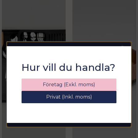
Sommarfixa med
Hur vill du handla?
Sortix! 15% rabatt
Ange din e-postadress nedan för att få en
Företag (Exkl. moms)
rabattkod på hela ditt köp
Privat (Inkl. moms)
email
Mejladress
Hämta kod