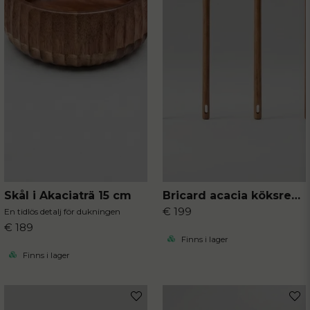
Skål i Akaciaträ 15 cm
Bricard acacia köksredskap 4-delar
€ 199
En tidlös detalj för dukningen
€ 189
Finns i lager
Finns i lager