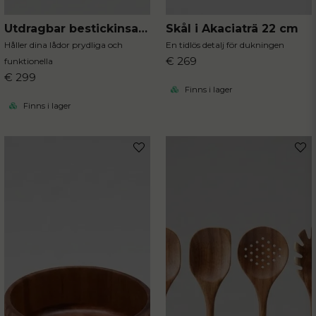
Utdragbar bestickinsats svart 40x31 cm
Skål i Akaciaträ 22 cm
Håller dina lådor prydliga och
En tidlös detalj för dukningen
€ 269
funktionella
€ 299
Finns i lager
Finns i lager