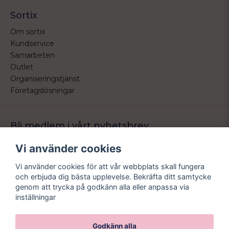
Sortix
Om sortix
Kundservice
Samarbeten
Outlet
Organiseringstjänst
Företagslösningar
Bli medlem i vårt nyhetsbrev
Bli medlem i vårt nyhetsbrev och ta del av våra nyheter och
Vi använder cookies
erbjudande.
Vi använder cookies för att vår webbplats skall fungera
email
Mejladress
och erbjuda dig bästa upplevelse. Bekräfta ditt samtycke
Skicka
genom att trycka på godkänn alla eller anpassa via
inställningar
Godkänn alla