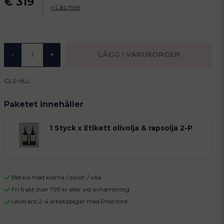
€ 319
Läs mer
LÄGG I VARUKORGEN
-
+
GLS-HLL
Paketet innehåller
1 Styck x Etikett olivolja & rapsolja 2-P
Betala med klarna / swish / visa
Fri frakt över 799 kr eller vid avhämtning
Leverans 2-4 arbetsdagar med Postnord