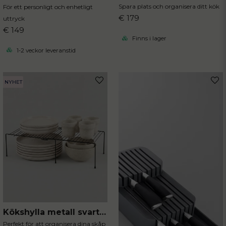
Skicka fråga
Spara plats och organisera ditt kök
För ett personligt och enhetligt
€ 179
uttryck
€ 149
Finns i lager
1-2 veckor leveranstid
NYHET
Kökshylla metall svart justerbar
Perfekt för att organisera dina skåp