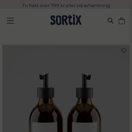
Fri frakt över 799 kr eller vid avhämtning
Leverans 2-4 arbetsdagar med Postnord