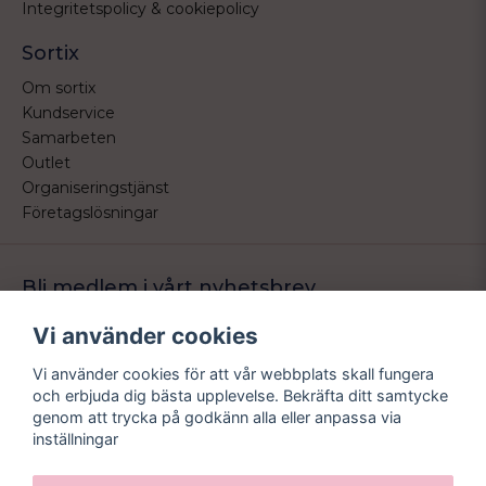
Integritetspolicy & cookiepolicy
Sortix
Om sortix
Kundservice
Samarbeten
Outlet
Organiseringstjänst
Företagslösningar
Bli medlem i vårt nyhetsbrev
Bli medlem i vårt nyhetsbrev och ta del av våra nyheter och
Vi använder cookies
erbjudande.
Vi använder cookies för att vår webbplats skall fungera
email
Mejladress
och erbjuda dig bästa upplevelse. Bekräfta ditt samtycke
Skicka
genom att trycka på godkänn alla eller anpassa via
inställningar