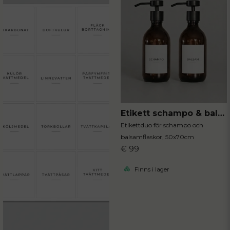
Etikett schampo & balsam 2-P
Etikettduo för schampo och
balsamflaskor, 50x70cm
€ 99
Finns i lager