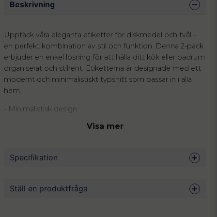
Beskrivning
Upptäck våra eleganta etiketter för diskmedel och tvål –
en perfekt kombination av stil och funktion. Denna 2-pack
erbjuder en enkel lösning för att hålla ditt kök eller badrum
organiserat och stilrent. Etiketterna är designade med ett
modernt och minimalistiskt typsnitt som passar in i alla
hem.
- Minimalistisk design
- Vattentåliga och hållbara
Visa mer
- Lätt att applicera och ta bort
Etiketterna är tillverkade av högkvalitativt material som tål
Specifikation
fukt och är enkla att applicera på både plast- och
glasbehållare. Dessa etiketter är perfekta för dig som vill
ha en stilren och organiserad yta utan att kompromissa
Mått
50 x 70 cm
Ställ en produktfråga
med funktionalitet.
Material
Termiskt syntetpapper
Genom att använda våra etiketter kan du enkelt identifiera
Skötsel
Vatten- och oljeresistent
question