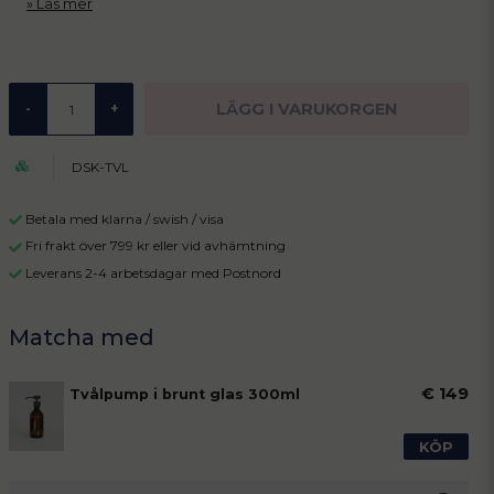
Läs mer
LÄGG I VARUKORGEN
-
+
DSK-TVL
Betala med klarna / swish / visa
Fri frakt över 799 kr eller vid avhämtning
Leverans 2-4 arbetsdagar med Postnord
€ 149
Tvålpump i brunt glas 300ml
KÖP