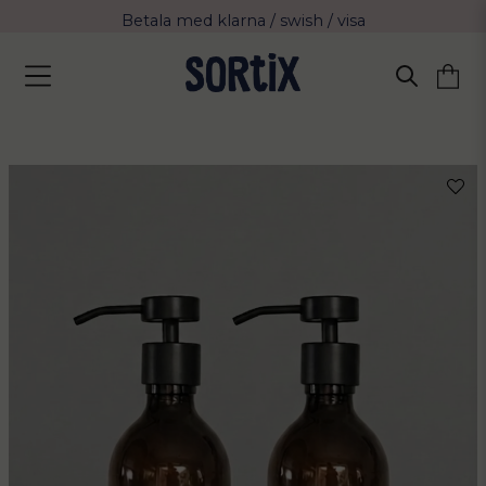
Fri frakt över 799 kr eller vid avhämtning
Leverans 2-4 arbetsdagar med Postnord