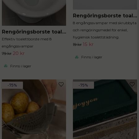
Rengöringsborste toalett refill
8 engångssvampar med skrubbyta
och rengöringsmedel för enkel,
Rengöringsborste toalett med engångssvampar
hygienisk toalettstädning.
Effektiv toalettborste med 8
15 kr
19 kr
engångssvampar
20 kr
79 kr
Finns i lager
Finns i lager
-75%
-75%