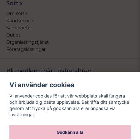
Sortix
Om sortix
Kundservice
Samarbeten
Outlet
Organiseringstjänst
Företagslösningar
Bli medlem i vårt nyhetsbrev
Bli medlem i vårt nyhetsbrev och ta del av våra nyheter och
Vi använder cookies
erbjudande.
Vi använder cookies för att vår webbplats skall fungera
email
Mejladress
och erbjuda dig bästa upplevelse. Bekräfta ditt samtycke
Skicka
genom att trycka på godkänn alla eller anpassa via
inställningar
Godkänn alla