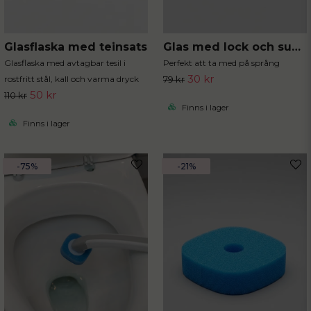
Glasflaska med teinsats
Glas med lock och sugrör
Glasflaska med avtagbar tesil i
Perfekt att ta med på språng
30 kr
rostfritt stål, kall och varma dryck
79 kr
50 kr
110 kr
Finns i lager
Finns i lager
-75%
-21%