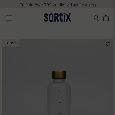
Fri frakt över 799 kr eller vid avhämtning
Leverans 2-4 arbetsdagar med Postnord
-
80
%