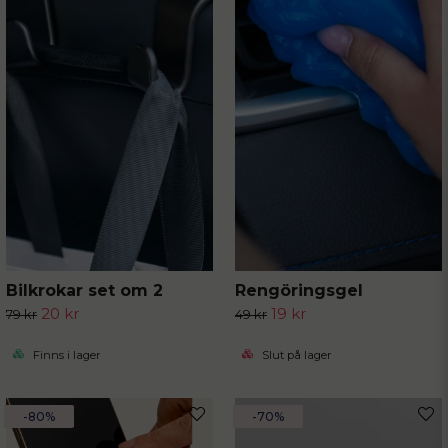
Bilkrokar set om 2
Rengöringsgel
20 kr
19 kr
79 kr
49 kr
Finns i lager
Slut på lager
-80%
-70%