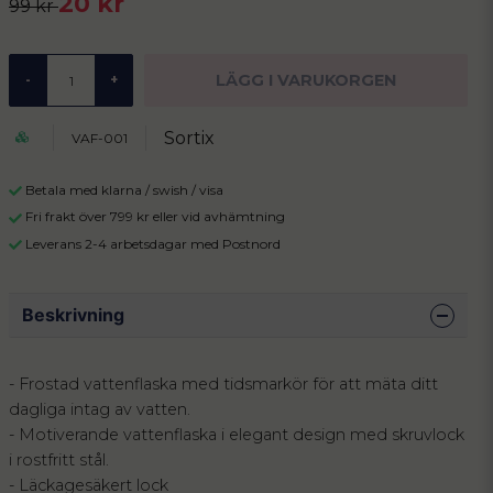
20 kr
99 kr
LÄGG I VARUKORGEN
-
+
Sortix
VAF-001
Betala med klarna / swish / visa
Fri frakt över 799 kr eller vid avhämtning
Leverans 2-4 arbetsdagar med Postnord
Beskrivning
- Frostad vattenflaska med tidsmarkör för att mäta ditt
dagliga intag av vatten.
- Motiverande vattenflaska i elegant design med skruvlock
i rostfritt stål.
- Läckagesäkert lock