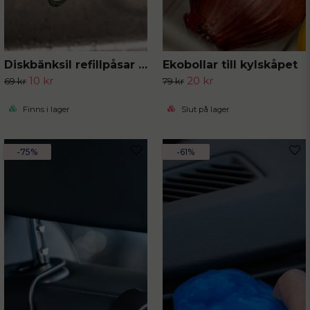
Diskbänksil refillpåsar 50-pack
Ekobollar till kylskåpet
10 kr
20 kr
69 kr
79 kr
Finns i lager
Slut på lager
-75%
-61%