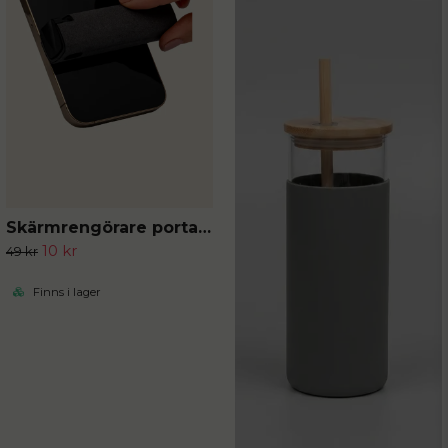
Skärmrengörare portabel
10 kr
49 kr
Finns i lager