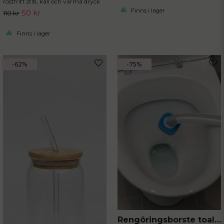
rostfritt stål, kall och varma dryck
Finns i lager
50 kr
110 kr
Finns i lager
-62%
-75%
Rengöringsborste toalett med engångssvampar