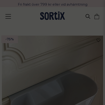
Fri frakt över 799 kr eller vid avhämtning
Leverans 2-4 arbetsdagar med Postnord
-
75
%