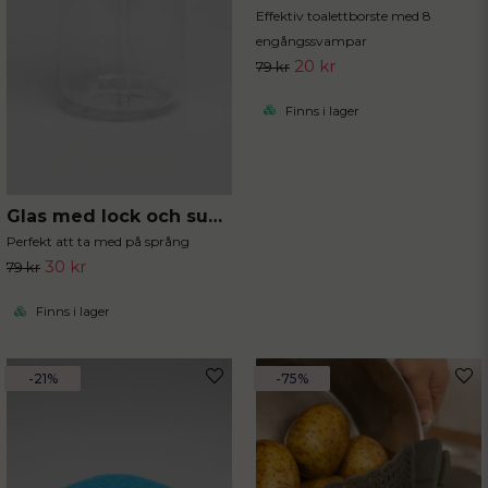
Effektiv toalettborste med 8
engångssvampar
20 kr
79 kr
Finns i lager
Glas med lock och sugrör
Perfekt att ta med på språng
30 kr
79 kr
Finns i lager
-21%
-75%