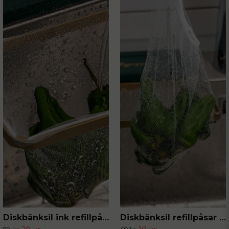
Diskbänksil ink refillpåsar 50-pack
Diskbänksil refillpåsar 50-pack