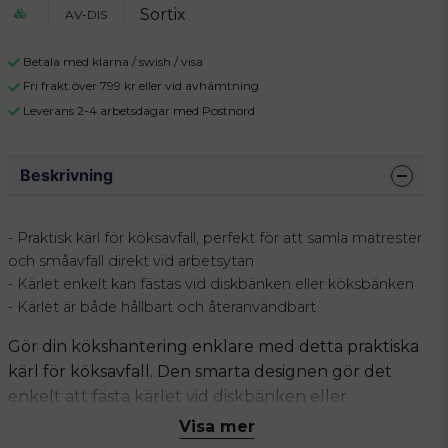
Sortix
AV-DIS
Betala med klarna / swish / visa
Fri frakt över 799 kr eller vid avhämtning
Leverans 2-4 arbetsdagar med Postnord
Beskrivning
- Praktisk kärl för köksavfall, perfekt för att samla matrester
och småavfall direkt vid arbetsytan
- Kärlet enkelt kan fästas vid diskbänken eller köksbänken
- Kärlet är både hållbart och återanvändbart
Gör din kökshantering enklare med detta praktiska
kärl för köksavfall. Den smarta designen gör det
enkelt att fästa kärlet vid diskbänken eller
köksbänken, vilket sparar plats och håller din
Visa mer
köksmiljö ren och prydlig. Kärlet är hållbart och