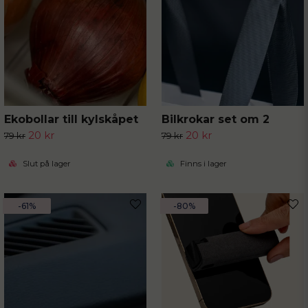
Ekobollar till kylskåpet
Bilkrokar set om 2
20 kr
20 kr
79 kr
79 kr
Slut på lager
Finns i lager
-61%
-80%