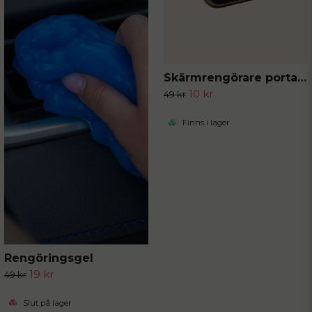
Skärmrengörare portabel
10 kr
49 kr
Finns i lager
Rengöringsgel
19 kr
49 kr
Slut på lager