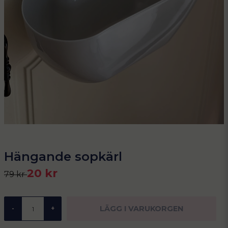
Hängande sopkärl
20 kr
79 kr
LÄGG I VARUKORGEN
-
+