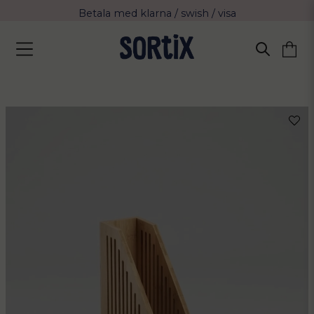
Betala med klarna / swish / visa
Fri frakt över 799 kr eller vid avhämtning
Leverans 2-4 arbetsdagar med Postnord