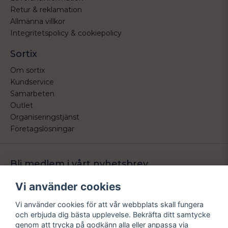
Retur & reklamation
Allmänna villkor
Integritetspolicy & cookiepolicy
Sortix
Om sortix
Kundservice
Samarbeten
Outlet
Organiseringstjänst
Företagslösningar
Bli medlem i vårt nyhetsbrev
Bli medlem i vårt nyhetsbrev och ta del av våra nyheter och
Vi använder cookies
erbjudande.
Vi använder cookies för att vår webbplats skall fungera
email
Mejladress
och erbjuda dig bästa upplevelse. Bekräfta ditt samtycke
Skicka
genom att trycka på godkänn alla eller anpassa via