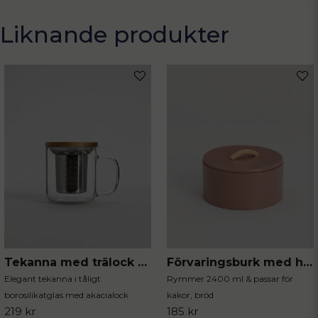
name
Liknande produkter
Namn
email
Mejladress
Ja, ni får publicera min fråga
Tekanna med trälock 300 ml
Förvaringsburk med handtag mocca
Skicka fråga
Elegant tekanna i tåligt
Rymmer 2400 ml & passar för
borosilikatglas med akacialock
kakor, bröd
219 kr
185 kr