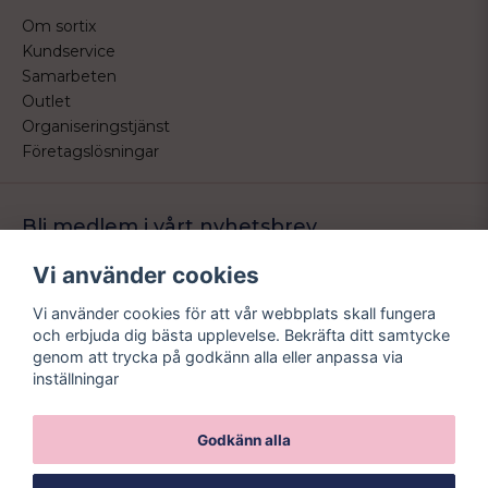
Om sortix
Kundservice
Samarbeten
Outlet
Organiseringstjänst
Företagslösningar
Bli medlem i vårt nyhetsbrev
Bli medlem i vårt nyhetsbrev och ta del av våra nyheter och
Vi använder cookies
erbjudande.
Vi använder cookies för att vår webbplats skall fungera
email
Mejladress
och erbjuda dig bästa upplevelse. Bekräfta ditt samtycke
Skicka
genom att trycka på godkänn alla eller anpassa via
inställningar
Godkänn alla