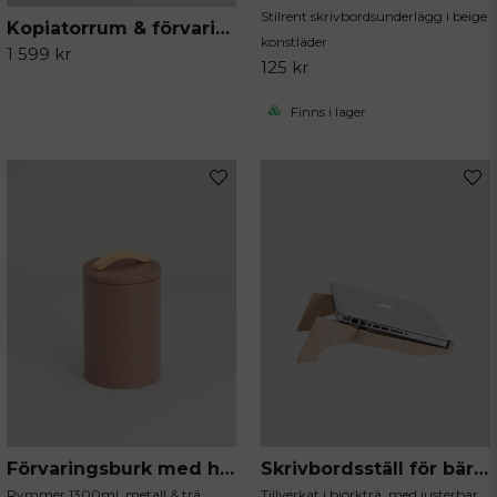
Stilrent skrivbordsunderlägg i beige
Kopiatorrum & förvaring
konstläder
1 599 kr
125 kr
Finns i lager
Förvaringsburk med handtag mocca
Skrivbordsställ för bärbara datorer
Rymmer 1300ml, metall & trä
Tillverkat i björkträ, med justerbar