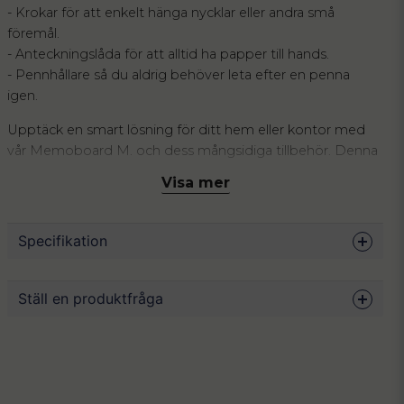
- Krokar för att enkelt hänga nycklar eller andra små
föremål.
- Anteckningslåda för att alltid ha papper till hands.
- Pennhållare så du aldrig behöver leta efter en penna
igen.
Upptäck en smart lösning för ditt hem eller kontor med
vår Memoboard M. och dess mångsidiga tillbehör. Denna
magnettavla kombinerar stil och funktion genom att
Visa mer
erbjuda ett ställe där allt från nycklar till anteckningar kan
hitta en plats.
Specifikation
Den eleganta designen passar perfekt i alla hem och ger
dig möjligheten att hålla ordning utan att kompromissa
med estetiken. Memoboardens neutrala färg och
Mått
50 x 35 cm
Ställ en produktfråga
högkvalitativa material gör den till en hållbar och tidlös
Färg
Svart, vit
lösning för vardagens organisering. Låt din vägg bli ett
Material
Metall
question
centrum för organisation och inspiration.
Fråga oss något om denna produkten...