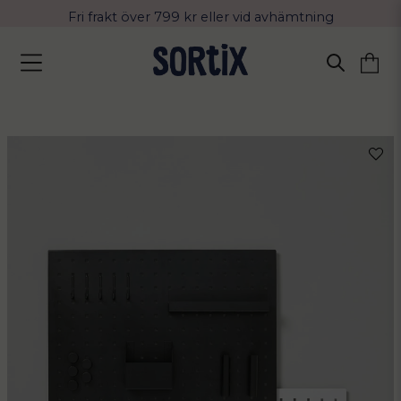
Fri frakt över 799 kr eller vid avhämtning
Leverans 2-4 arbetsdagar med Postnord