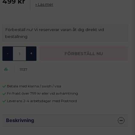
499 kr
Läs mer
Förbeställ nu! Vi reserverar varan åt dig direkt vid
beställning
FÖRBESTÄLL NU
-
+
11137
Betala med klarna / swish / visa
Fri frakt över 799 kr eller vid avhämtning
Leverans 2-4 arbetsdagar med Postnord
Beskrivning