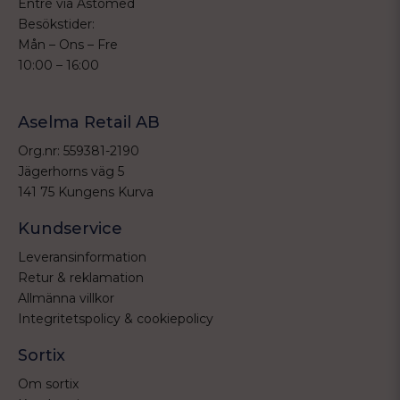
Entré via Astomed
Besökstider:
Mån – Ons – Fre
10:00 – 16:00
Aselma Retail AB
Org.nr: 559381-2190
Jägerhorns väg 5
141 75 Kungens Kurva
Kundservice
Leveransinformation
Retur & reklamation
Allmänna villkor
Integritetspolicy & cookiepolicy
Sortix
Om sortix