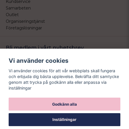
Kundservice
Samarbeten
Outlet
Organiseringstjänst
Företagslösningar
Bli medlem i vårt nyhetsbrev
Bli medlem i vårt nyhetsbrev och ta del av våra nyheter och
Vi använder cookies
erbjudande.
Vi använder cookies för att vår webbplats skall fungera
email
Mejladress
och erbjuda dig bästa upplevelse. Bekräfta ditt samtycke
Skicka
genom att trycka på godkänn alla eller anpassa via
inställningar
Godkänn alla
Inställningar