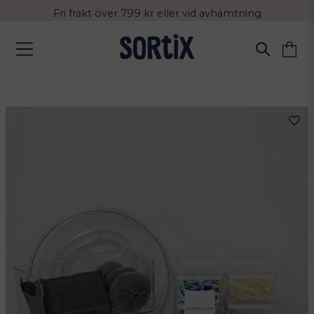
Fri frakt över 799 kr eller vid avhämtning
Leverans 2-4 arbetsdagar med Postnord