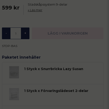
Städskåpssystem 9-delar
599 kr
Läs mer
LÄGG I VARUKORGEN
-
+
STDP-BAS
Paketet innehåller
1 Styck x Snurrbricka Lazy Susan
1 Styck x Förvaringslådeset 2-delar