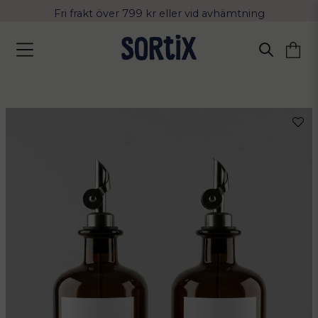
Fri frakt över 799 kr eller vid avhämtning
Leverans 2-4 arbetsdagar med Postnord