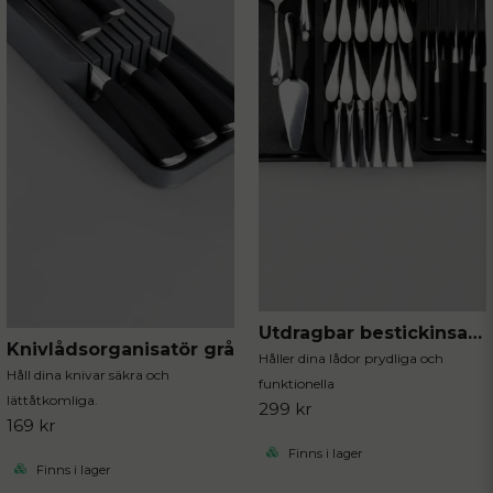
Utdragbar bestickinsats svart 40x31 cm
Knivlådsorganisatör grå
Håller dina lådor prydliga och
Håll dina knivar säkra och
funktionella
lättåtkomliga.
299 kr
169 kr
Finns i lager
Finns i lager