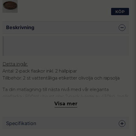
KÖP
Beskrivning
Detta ingår:
Antal: 2-pack flaskor inkl. 2 hällpipar
Tillbehör: 2 st vattentåliga etiketter olivolja och rapsolja
Ta din matlagning till nästa nivå med vår eleganta
oljeflaska i 500ml i brunt glas 2-pack (värde av 430kr). Ingår
2 stycken etiketter med olivolja och rapsolja. Den mörka
Visa mer
glasflaskan skyddar dina oljor från ljus och bevarar deras
smak och kvalitet längre. Det stilrena utseendet gör den
Specifikation
till en vacker detalj i både kök och på matbord.