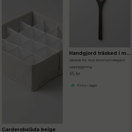
Handgjord träsked i mörkt trä
Idealisk för Acai bowl och elegant
uppläggning
35 kr
Finns i lager
Garderobslåda beige