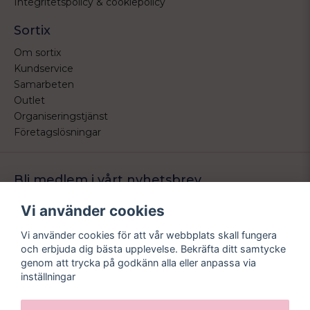
Integritetspolicy & cookiepolicy
Sortix
Om sortix
Kundservice
Samarbeten
Outlet
Organiseringstjänst
Företagslösningar
Bli medlem i vårt nyhetsbrev
Bli medlem i vårt nyhetsbrev och ta del av våra nyheter och
Vi använder cookies
erbjudande.
Vi använder cookies för att vår webbplats skall fungera
email
Mejladress
och erbjuda dig bästa upplevelse. Bekräfta ditt samtycke
Skicka
genom att trycka på godkänn alla eller anpassa via
inställningar