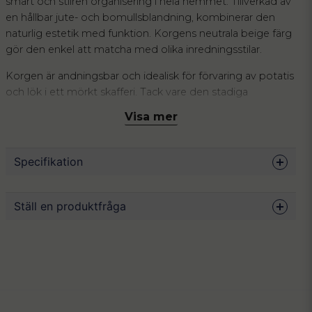
smart och stilren organisering i hela hemmet. Tillverkad av
en hållbar jute- och bomullsblandning, kombinerar den
naturlig estetik med funktion. Korgens neutrala beige färg
gör den enkel att matcha med olika inredningsstilar.
Korgen är andningsbar och idealisk för förvaring av potatis
och lök i ett mörkt skafferi. Tack vare den stadiga
konstruktionen står korgen stadigt även när den är tom.
Visa mer
Förutom köksförvaring, är den perfekt för att hålla ordning
på handdukar och kosmetika i badrummet eller små
accessoarer i garderoben.
Specifikation
Korgen har också en praktisk dragskostängning av bomull,
vilket gör det enkelt att skydda innehållet. En flexibel och
Mått
16 x 16 cm
Ställ en produktfråga
naturlig lösning för ordning och reda i alla rum.
Material
Jute, bomull
Färg
Beige
question
Fråga oss något om denna produkten...