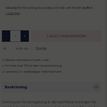
Idealisk för förvaring av potatis och lök i ett mörkt skafferi
Läs mer
LÄGG I VARUKORGEN
-
+
Sortix
JUTE-011
Betala med klarna / swish / visa
Fri frakt över 799 kr eller vid avhämtning
Leverans 2-4 arbetsdagar med Postnord
Beskrivning
Denna jute förvaringskorg är den perfekta lösningen för