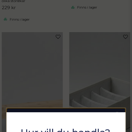
olika storlekar
229 kr
Finns i lager
Finns i lager
Sommarfixa med