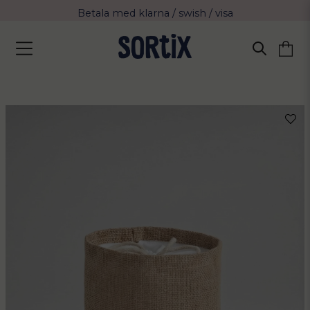
Betala med klarna / swish / visa
Fri frakt över 799 kr eller vid avhämtning
Leverans 2-4 arbetsdagar med Postnord