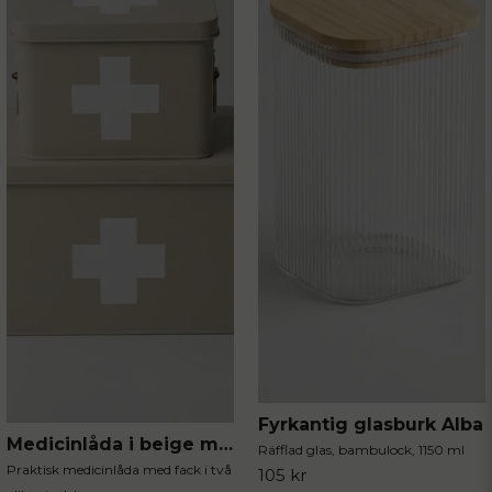
Fyrkantig glasburk Alba
Medicinlåda i beige metall
Räfflad glas, bambulock, 1150 ml
Praktisk medicinlåda med fack i två
105 kr