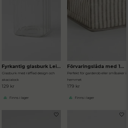
Fyrkantig glasburk Leia 1800 ml
Förvaringslåda med 12 fack stripe
Glasburk med räfflad design och
Perfekt för garderob eller småsaker i
akacialock
hemmet
129 kr
179 kr
Finns i lager
Finns i lager