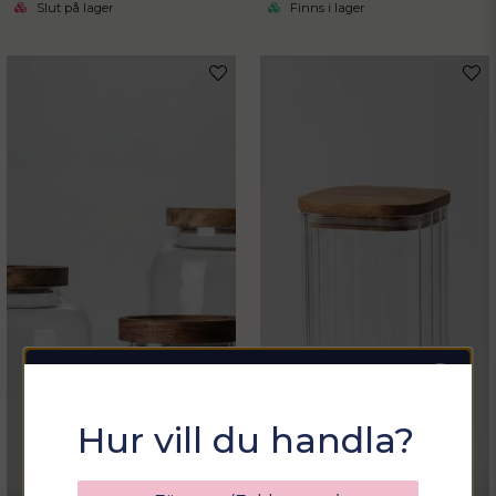
Slut på lager
Finns i lager
Sommarfixa med
Hur vill du handla?
Sortix! 15% rabatt