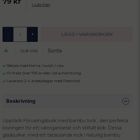
79 kr
Läs mer
LÄGG I VARUKORGEN
-
+
Sortix
GLB-005
Betala med klarna / swish / visa
Fri frakt över 799 kr eller vid avhämtning
Leverans 2-4 arbetsdagar med Postnord
Beskrivning
Upptäck Förvaringsburk med bambu lock , den perfekta
lösningen för ett välorganiserat och stilfullt kök. Dessa
glasburkar, med ett tätslutande lock i naturlig bambu