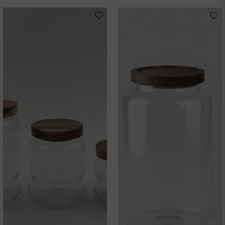
email
Mejladress
Ja, ni får publicera min fråga
Skicka fråga