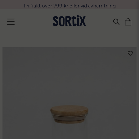
Fri frakt över 799 kr eller vid avhämtning
Leverans 2-4 arbetsdagar med Postnord