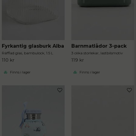
Fyrkantig glasburk Alba
Barnmatlådor 3-pack
Räfflad glas, bambulock, 1.5 L
3 olika storlekar, lastbilsmotiv
110 kr
119 kr
Finns i lager
Finns i lager