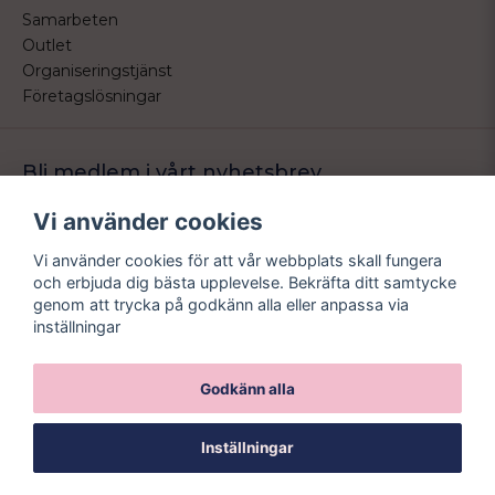
Samarbeten
Outlet
Organiseringstjänst
Företagslösningar
Bli medlem i vårt nyhetsbrev
Bli medlem i vårt nyhetsbrev och ta del av våra nyheter och
Vi använder cookies
erbjudande.
Vi använder cookies för att vår webbplats skall fungera
email
Mejladress
och erbjuda dig bästa upplevelse. Bekräfta ditt samtycke
Skicka
genom att trycka på godkänn alla eller anpassa via
inställningar
Godkänn alla
Inställningar
Powered by Nyehandel AB