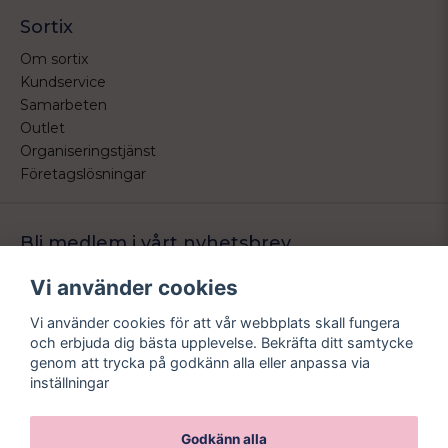
Sortix
Om sortix
Kundservice
Samarbeten
Outlet
Organiseringstjänst
Företagslösningar
Bli medlem i vårt nyhetsbrev
Bli medlem i vårt nyhetsbrev och ta del av våra nyheter och
Vi använder cookies
erbjudande.
Vi använder cookies för att vår webbplats skall fungera
email
Mejladress
och erbjuda dig bästa upplevelse. Bekräfta ditt samtycke
Skicka
genom att trycka på godkänn alla eller anpassa via
inställningar
Godkänn alla