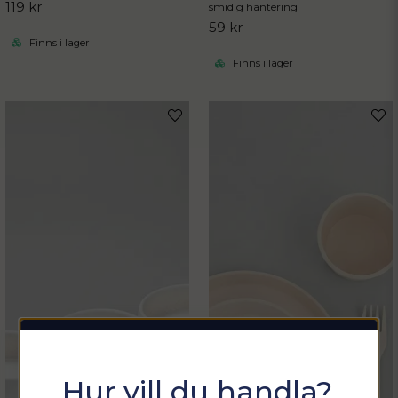
119 kr
smidig hantering
59 kr
Finns i lager
Finns i lager
Sommarfixa med
Hur vill du handla?