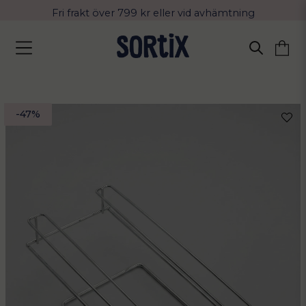
Fri frakt över 799 kr eller vid avhämtning
Leverans 2-4 arbetsdagar med Postnord
-
47
%