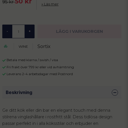
50 kr
95 kr
Läs mer
LÄGG I VARUKORGEN
-
+
Sortix
WINE
Betala med klarna / swish / visa
Fri frakt över 799 kr eller vid avhämtning
Leverans 2-4 arbetsdagar med Postnord
Beskrivning
Ge ditt kök eller din bar en elegant touch med denna
stilrena vinglashållare i rostfritt stål. Dess tidlösa design
passar perfekt in i alla köksstilar och erbjuder en