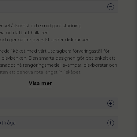
 enkel åtkomst och smidigare städning.
a och lätt att hålla ren.
 och ger bättre översikt under diskbänken.
reda i köket med vårt utdragbara förvaringsställ för
er diskbänken. Den smarta designen gör det enkelt att
ch snabbt nå rengöringsmedel, svampar, diskborstar och
utan att behöva rota längst in i skåpet.
Visa mer
kat i hållbart och lättskött material som är enkelt att
stabila konstruktionen gör att allt står på plats. Tack
esparande designen utnyttjar du skåputrymmet
 en mer organiserad vardag.
m vill ha ett praktiskt, stilrent och funktionellt köks
40 x 35 x 22 cm
ktfråga
m som gör vardagsstädningen smidigare.
BPA-fri plast