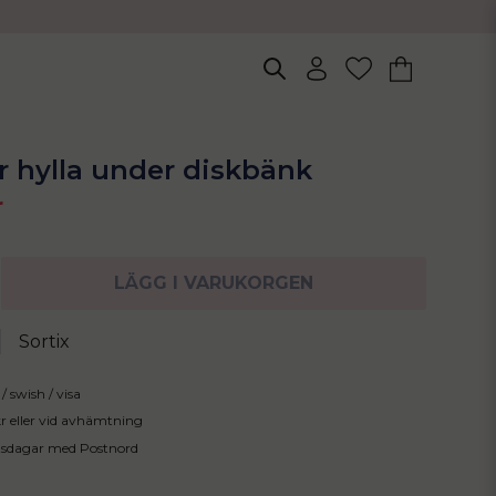
 hylla under diskbänk
r
LÄGG I VARUKORGEN
Sortix
/ swish / visa
 kr eller vid avhämtning
tsdagar med Postnord