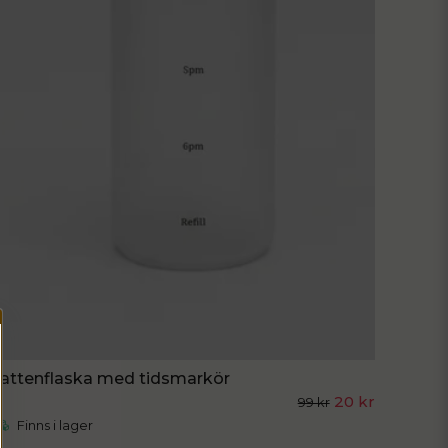
attenflaska med tidsmarkör
20 kr
99 kr
Finns i lager