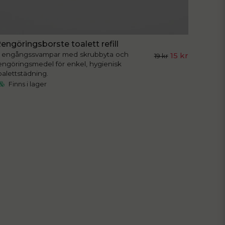
engöringsborste toalett refill
 engångssvampar med skrubbyta och
15 kr
19 kr
engöringsmedel för enkel, hygienisk
oalettstädning.
Finns i lager