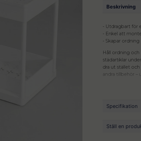
Beskrivning
- Utdragbart för
- Enkel att monter
- Skapar ordning
Håll ordning och 
städartiklar und
dra ut stället o
andra tillbehör – 
Stället är tillver
rengöra, och den 
vare den platsb
Specifikation
maximalt och får
Perfekt för dig so
Mått
Ställ en produ
förvaringssyste
Material