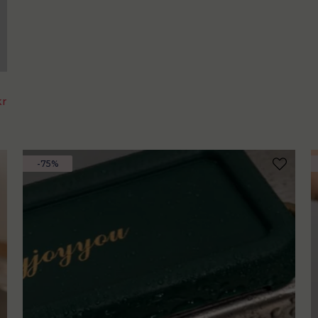
kr
-75%