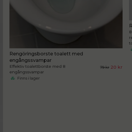
R
8
r
t
Rengöringsborste toalett med
engångssvampar
Effektiv toalettborste med 8
20 kr
79 kr
engångssvampar
Finns i lager