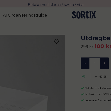
Fri frakt över 799 kr eller vid avhämtning
Leverans 2-4 arbetsdagar med Postnord
AI Organiseringsguide
Utdragbar
100 k
299 kr
-
+
HY-DISK
Betala med klarna 
Fri frakt över 799
Leverans 2-4 arbe