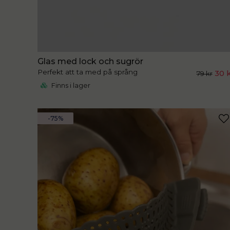
Glas med lock och sugrör
Perfekt att ta med på språng
30 
79 kr
Finns i lager
-75%