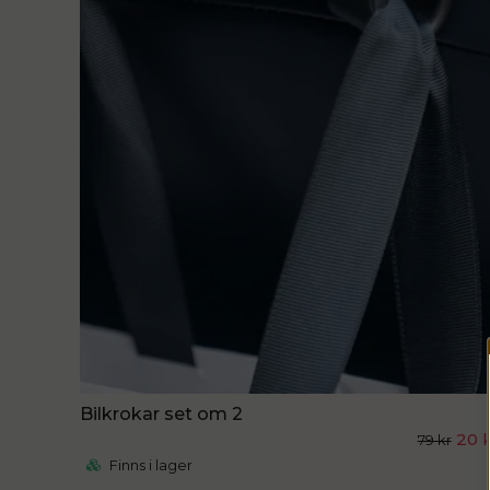
Bilkrokar set om 2
20 
79 kr
Finns i lager