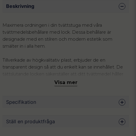
Beskrivning
Maximera ordningen i din tvättstuga med våra
tvättmedelsbehållare med lock. Dessa behållare är
designade med en stilren och modern estetik som
smälter in i alla hem.
Tillverkade av högkvalitativ plast, erbjuder de en
transparent design så att du enkelt kan se innehållet. De
tättslutande locken säkerställer att ditt tvättmedel håller
sig fräscht och skyddat mot fukt. Köp till etikett för enkel
Visa mer
identifiering av innehållet.
Specifikation
Dessa behållare är perfekta för både flytande och
pulverbaserade tvättmedel. Deras praktiska storlek gör
dem lätta att placera i skåp eller på hyllor, vilket ger dig
Mått
23.5 x 12.5 x 5.5 cm
Ställ en produktfråga
mer plats och en mer organiserad tvättmiljö.
Volym
1 L