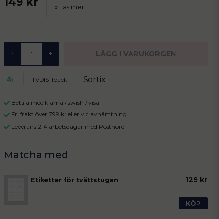
149 kr
Läs mer
LÄGG I VARUKORGEN
-
+
Sortix
TVDIS-1pack
Betala med klarna / swish / visa
Fri frakt över 799 kr eller vid avhämtning
Leverans 2-4 arbetsdagar med Postnord
129 kr
Etiketter för tvättstugan
KÖP