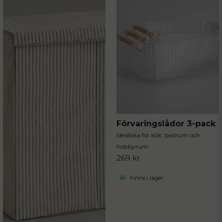
Förvaringslådor 3-pack
Idealiska för kök, badrum och
hobbyrum
269 kr
Finns i lager