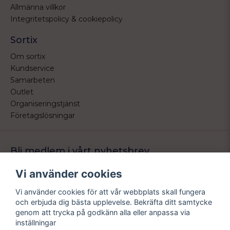
Allmänna villkor
Integritetspolicy & cookiepolicy
Sortix
Om sortix
Kundservice
Samarbeten
Outlet
Organiseringstjänst
Företagslösningar
Bli medlem i vårt nyhetsbrev
Bli medlem i vårt nyhetsbrev och ta del av våra nyheter och
Vi använder cookies
erbjudande.
Vi använder cookies för att vår webbplats skall fungera
email
Mejladress
och erbjuda dig bästa upplevelse. Bekräfta ditt samtycke
Skicka
genom att trycka på godkänn alla eller anpassa via
inställningar