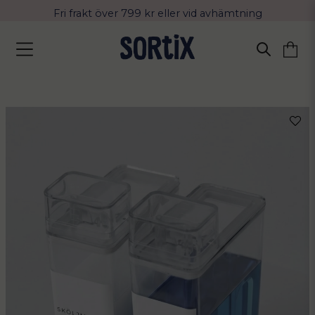
Fri frakt över 799 kr eller vid avhämtning
Leverans 2-4 arbetsdagar med Postnord