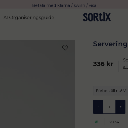
Fri frakt över 799 kr eller vid avhämtning
Leverans 2-4 arbetsdagar med Postnord
AI Organiseringsguide
Servering
Se
336 kr
Förbeställ nu! Vi
-
+
25654