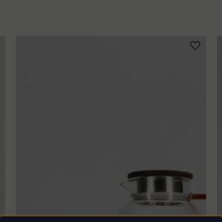
name
Namn
Ja, ni får p