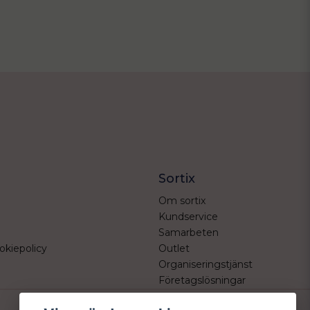
Sortix
Om sortix
Kundservice
Samarbeten
okiepolicy
Outlet
Organiseringstjänst
Företagslösningar