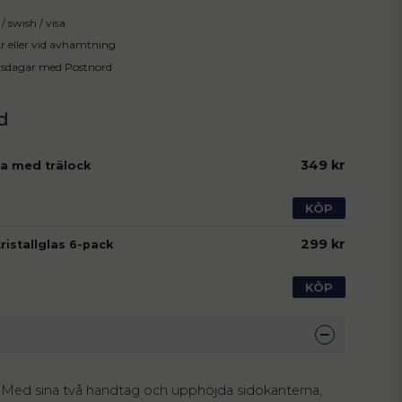
/ swish / visa
 kr eller vid avhämtning
tsdagar med Postnord
349 kr
a med trälock
KÖP
299 kr
kristallglas 6-pack
KÖP
n: Med sina två handtag och upphöjda sidokanterna,