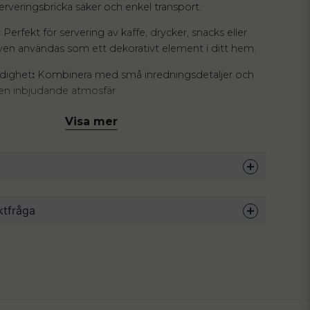
rveringsbricka säker och enkel transport.
:
Perfekt för servering av kaffe, drycker, snacks eller
ven användas som ett dekorativt element i ditt hem.
idighet
:
Kombinera med små inredningsdetaljer och
a en inbjudande atmosfär.
ekta kombinationen av funktionalitet och stil med vår
Visa mer
 i ekfaner. Denna moderna bricka passar utmärkt i en
inredningsstil. Brickan är både hållbar och estetiskt
ricka är inte bara ett funktionellt tillbehör utan också
lement till ditt hem. Oavsett tillfälle, kommer du att
44.5 x 33.5 x 4.5 cm
ktfråga
eganta och praktiska designen.
Ekträ
Naturfärgad
ot om denna produkten...
Endast handdisk.