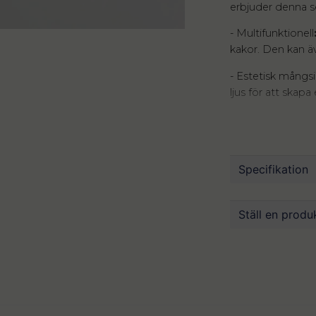
erbjuder denna se
- Multifunktionell
kakor. Den kan ä
- Estetisk mångs
ljus för att skap
Upptäck den perf
serveringsbricka
puristisk och ren 
tilltalande.
Specifikation
Denna serveringsb
ett stilfullt komp
Mått
Ställ en produ
uppskatta den el
Material
Färg
question
Fråga oss någ
Skötsel