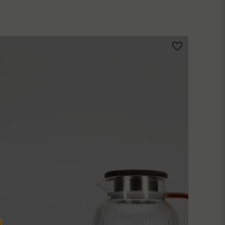
email
Mejladress
ublicera min fråga
Skicka fråga