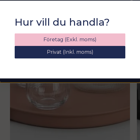
Sommarfixa med
Hur vill du handla?
Sortix! 15% rabatt
Ange din e-postadress nedan för att få en
Företag (Exkl. moms)
rabattkod på hela ditt köp
kr
Privat (Inkl. moms)
email
Mejladress
Hämta kod