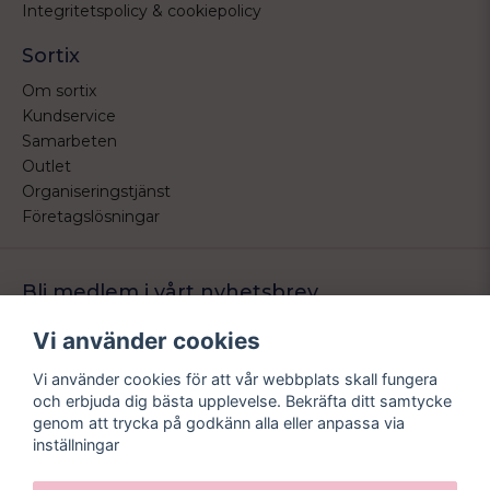
Integritetspolicy & cookiepolicy
Sortix
Om sortix
Kundservice
Samarbeten
Outlet
Organiseringstjänst
Företagslösningar
Bli medlem i vårt nyhetsbrev
Bli medlem i vårt nyhetsbrev och ta del av våra nyheter och
Vi använder cookies
erbjudande.
Vi använder cookies för att vår webbplats skall fungera
email
Mejladress
och erbjuda dig bästa upplevelse. Bekräfta ditt samtycke
Skicka
genom att trycka på godkänn alla eller anpassa via
inställningar