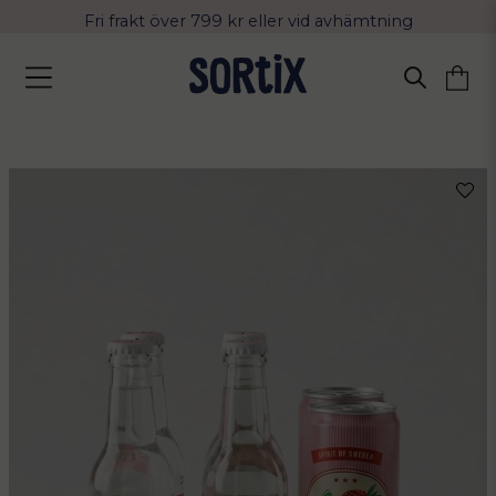
Fri frakt över 799 kr eller vid avhämtning
Leverans 2-4 arbetsdagar med Postnord