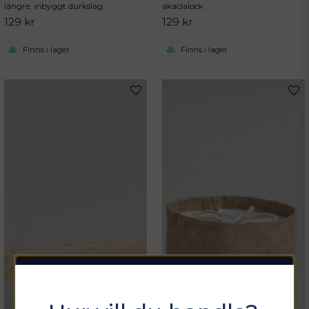
längre, inbyggt durkslag
akacialock
129 kr
129 kr
Finns i lager
Finns i lager
Sommarfixa med