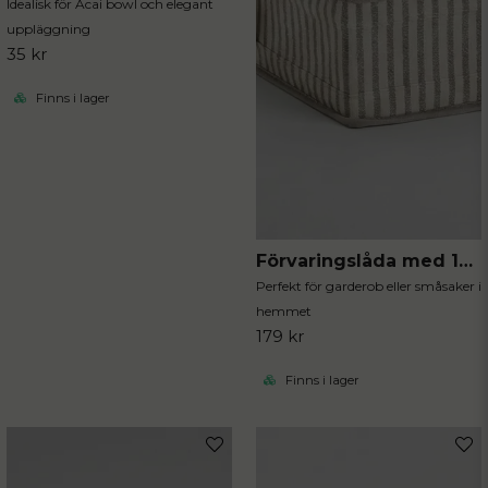
Idealisk för Acai bowl och elegant
uppläggning
35 kr
Finns i lager
Förvaringslåda med 12 fack stripe
Perfekt för garderob eller småsaker i
hemmet
179 kr
Finns i lager