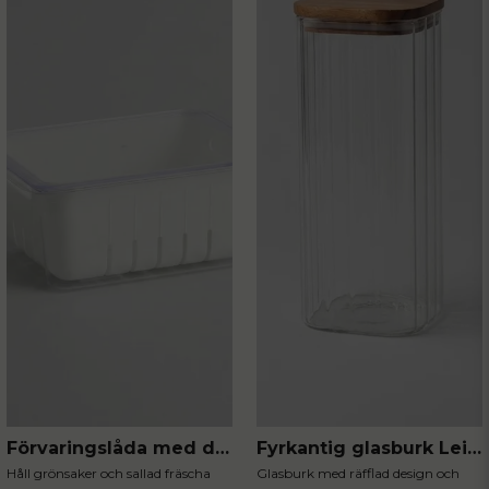
Förvaringslåda med durkslag
Fyrkantig glasburk Leia 1800 ml
Håll grönsaker och sallad fräscha
Glasburk med räfflad design och