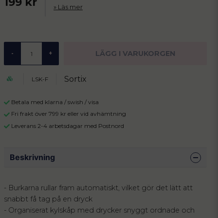
199 kr
Läs mer
LÄGG I VARUKORGEN
-
+
Sortix
LSK-F
Betala med klarna / swish / visa
Fri frakt över 799 kr eller vid avhämtning
Leverans 2-4 arbetsdagar med Postnord
Beskrivning
- Burkarna rullar fram automatiskt, vilket gör det lätt att
snabbt få tag på en dryck
- Organiserat kylskåp med drycker snyggt ordnade och