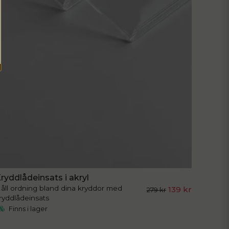
ryddlådeinsats i akryl
åll ordning bland dina kryddor med
139 kr
279 kr
ryddlådeinsats
Finns i lager