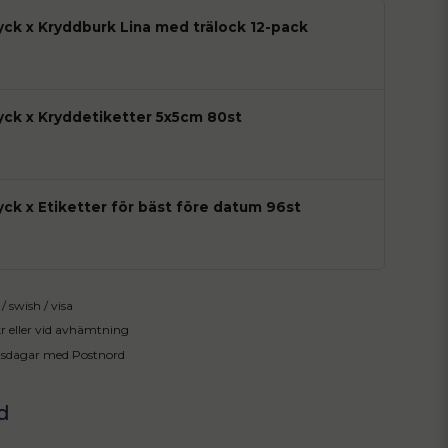
tyck x Kryddburk Lina med trälock 12-pack
tyck x Kryddetiketter 5x5cm 80st
yck x Etiketter för bäst före datum 96st
/ swish / visa
 kr eller vid avhämtning
tsdagar med Postnord