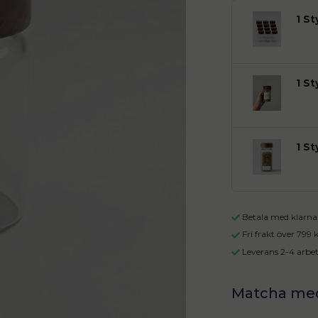
1 S
1 S
1 St
Betala med klarna 
Fri frakt över 799
Leverans 2-4 arbe