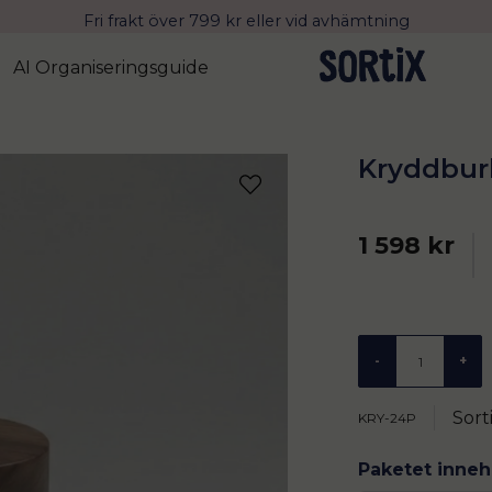
Fri frakt över 799 kr eller vid avhämtning
Leverans 2-4 arbetsdagar med Postnord
AI Organiseringsguide
Kryddburk
1 598 kr
-
+
Sort
KRY-24P
Paketet inneh