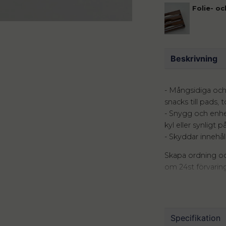
Folie- oc
Beskrivning
- Mångsidiga och 
snacks till pads,
- Snygg och enhet
kyl eller synligt p
- Skyddar innehål
Skapa ordning oc
om 24st förvaring
5x5cm (ord.1897kr)
kryddskåpet, förv
bomullspads i ba
trälock passar de
Specifikation
del av din inredn