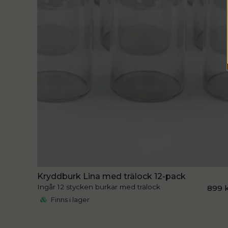
Kryddburk Lina med trälock 12-pack
Ingår 12 stycken burkar med trälock
899 
Finns i lager