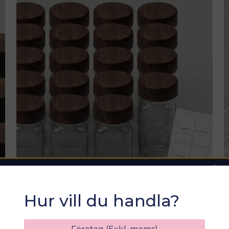
Sommarfixa med
Hur vill du handla?
Sortix! 15% rabatt
Ange din e-postadress nedan för att få en