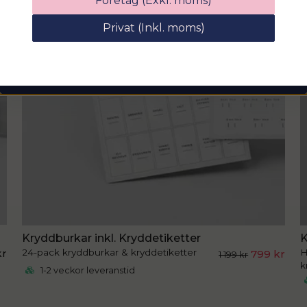
Företag (Exkl. moms)
rabattkod på hela ditt köp
Privat (Inkl. moms)
email
Mejladress
Hämta kod
Kryddburkar inkl. Kryddetiketter
K
24-pack kryddburkar & kryddetiketter
H
kr
799 kr
1 199 kr
k
1-2 veckor leveranstid