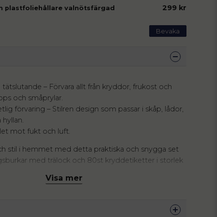
299 kr
h plastfoliehållare valnötsfärgad
Bevaka
tätslutande – Förvara allt från kryddor, frukost och
 tops och småprylar.
lig förvaring – Stilren design som passar i skåp, lådor,
å hyllan.
let mot fukt och luft.
h stil i hemmet med detta praktiska och snygga set
sburkar med trälock och 80st kryddetiketter i storlek
. Perfekta för att organisera kryddor i skafferiet eller
Visa mer
ara overnight oats i kylskåpet, eller hålla tops och
drummet. Med sin stilrena design och naturliga
 lika bra i lådor som att stå framme på hyllan som en
ing.