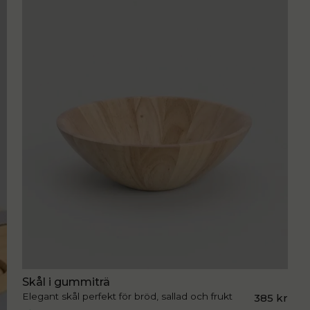
Skål i gummiträ
Elegant skål perfekt för bröd, sallad och frukt
385 kr