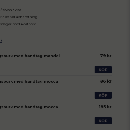
/ swish / visa
 kr eller vid avhämtning
tsdagar med Postnord
79 kr
gsburk med handtag mandel
KÖP
86 kr
ngsburk med handtag mocca
KÖP
185 kr
ngsburk med handtag mocca
KÖP