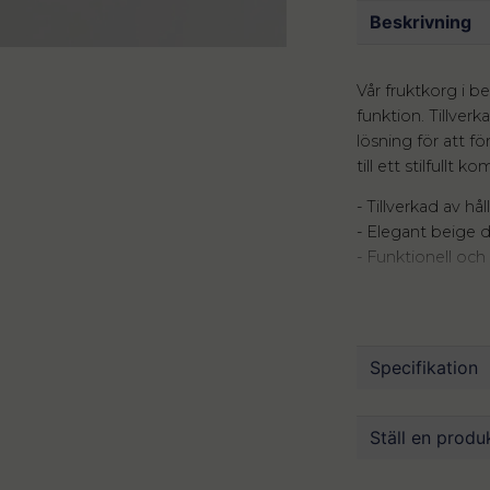
Beskrivning
Vår fruktkorg i b
funktion. Tillver
lösning för att f
till ett stilfullt
- Tillverkad av hå
- Elegant beige d
- Funktionell och 
Korgen har en ne
inredningsstilar,
enkelt att organ
Specifikation
bidrar till en luft
Oavsett om du an
Mått
Lit
Ställ en produ
dekorativ mittpu
Material
Met
dina frukter hålls 