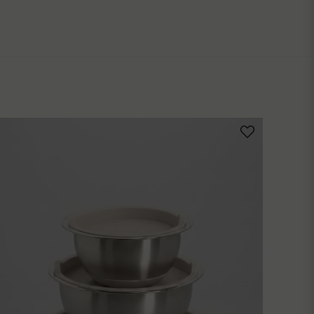
ige
ot om denna produkten...
ast handdisk.
email
Mejladress
ublicera min fråga
Skicka fråga