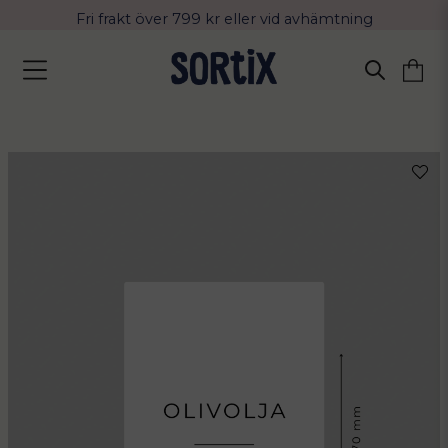
Fri frakt över 799 kr eller vid avhämtning
Leverans 2-4 arbetsdagar med Postnord