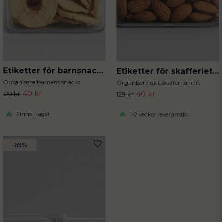
Etiketter för barnsnacks 20 st 5x5 cm
Etiketter för skafferiet 40st 5x5 cm
Organisera barnens snacks
Organisera ditt skafferi smart
40 kr
40 kr
129 kr
129 kr
Finns i lager
1-2 veckor leveranstid
-69%