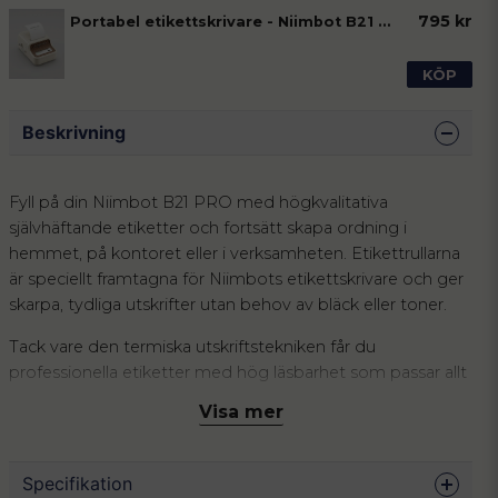
795 kr
Portabel etikettskrivare - Niimbot B21 PRO
KÖP
Beskrivning
Fyll på din Niimbot B21 PRO med högkvalitativa
självhäftande etiketter och fortsätt skapa ordning i
hemmet, på kontoret eller i verksamheten. Etikettrullarna
är speciellt framtagna för Niimbots etikettskrivare och ger
skarpa, tydliga utskrifter utan behov av bläck eller toner.
Tack vare den termiska utskriftstekniken får du
professionella etiketter med hög läsbarhet som passar allt
från förvaring och organisering till produktmärkning,
Visa mer
streckkoder och QR-koder. Etiketterna fäster bra på de
flesta släta ytor och hjälper dig att skapa ett mer
strukturerat och lättöverskådligt system i vardagen.
Specifikation