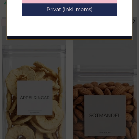
rabattkod på hela ditt köp
Finns i lager
Privat (Inkl. moms)
email
Mejladress
Hämta kod
-69%
-69%