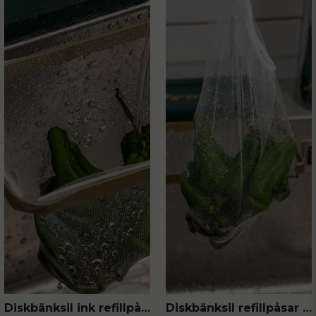
Diskbänksil ink refillpåsar 50-pack
Diskbänksil refillpåsar 50-pack