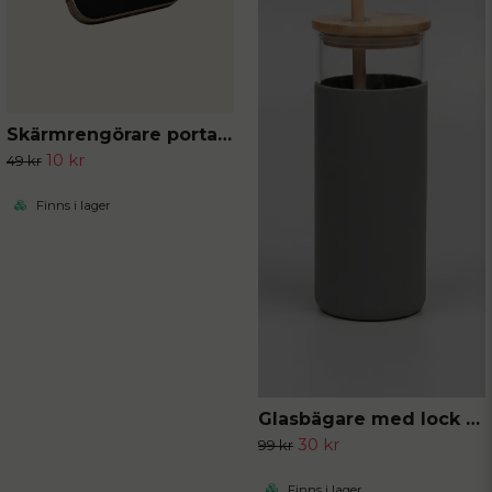
Skärmrengörare portabel
10 kr
49 kr
Finns i lager
Glasbägare med lock och sugrör
30 kr
99 kr
Finns i lager