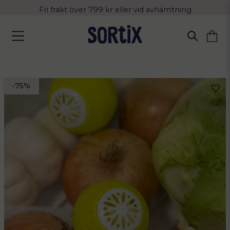
Fri frakt över 799 kr eller vid avhämtning
Leverans 2-4 arbetsdagar med Postnord
-
75
%