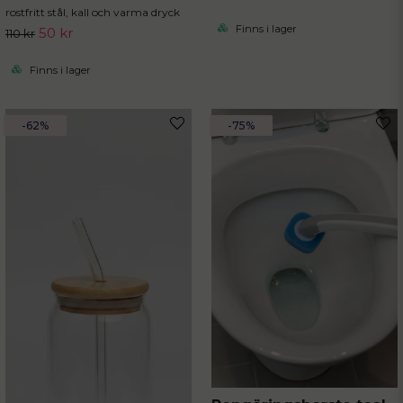
rostfritt stål, kall och varma dryck
Finns i lager
50 kr
110 kr
Finns i lager
-62%
-75%