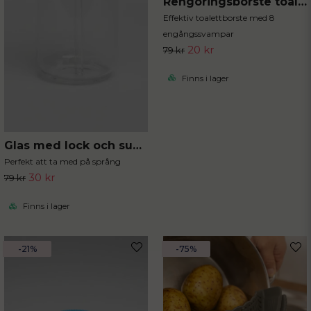
Rengöringsborste toalett med engångssvampar
Effektiv toalettborste med 8
engångssvampar
20 kr
79 kr
Finns i lager
Glas med lock och sugrör
Perfekt att ta med på språng
30 kr
79 kr
Finns i lager
-21%
-75%