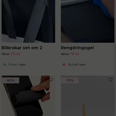
Bilkrokar set om 2
Rengöringsgel
20 kr
19 kr
79 kr
49 kr
Finns i lager
Slut på lager
-80%
-70%