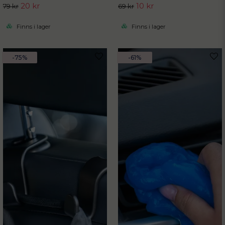
20 kr
10 kr
79 kr
69 kr
Finns i lager
Finns i lager
-75%
-61%