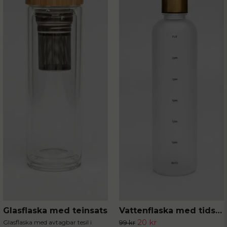
Skicka fråga
Glasflaska med teinsats
Vattenflaska med tidsmarkör
20 kr
Glasflaska med avtagbar tesil i
99 kr