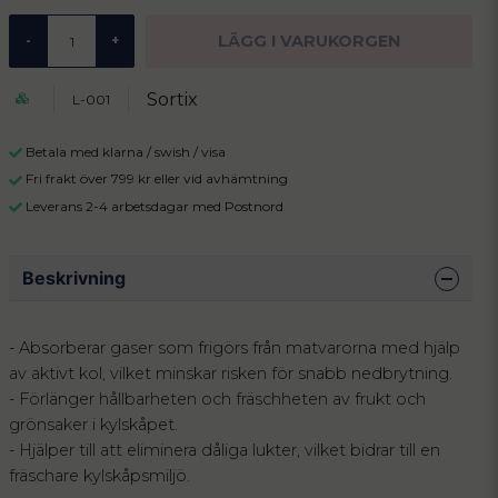
LÄGG I VARUKORGEN
-
+
Sortix
L-001
Betala med klarna / swish / visa
Fri frakt över 799 kr eller vid avhämtning
Leverans 2-4 arbetsdagar med Postnord
Beskrivning
- Absorberar gaser som frigörs från matvarorna med hjälp
av aktivt kol, vilket minskar risken för snabb nedbrytning.
- Förlänger hållbarheten och fräschheten av frukt och
grönsaker i kylskåpet.
- Hjälper till att eliminera dåliga lukter, vilket bidrar till en
fräschare kylskåpsmiljö.