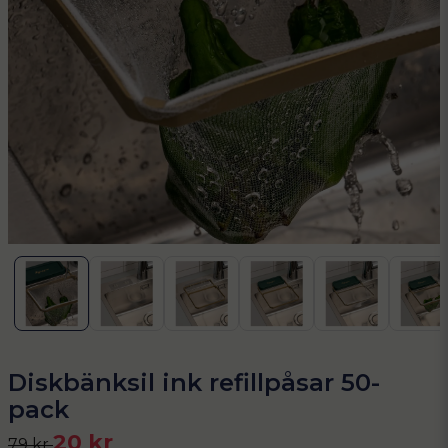
Diskbänksil ink refillpåsar 50-
pack
20 kr
79 kr