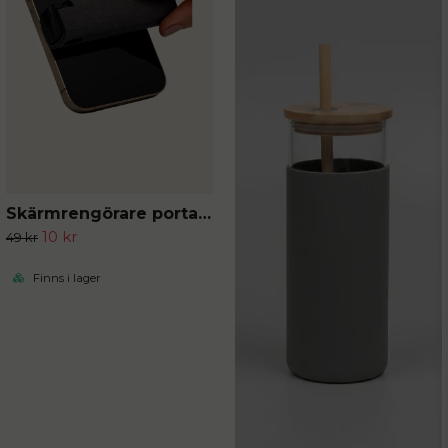
Skärmrengörare portabel
10 kr
49 kr
Finns i lager