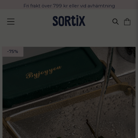
Fri frakt över 799 kr eller vid avhämtning
Leverans 2-4 arbetsdagar med Postnord
-
75
%