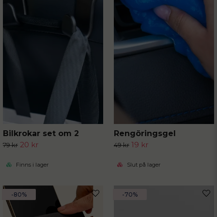
Bilkrokar set om 2
Rengöringsgel
20 kr
19 kr
79 kr
49 kr
Finns i lager
Slut på lager
-80%
-70%