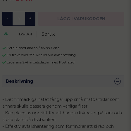
LÄGG I VARUKORGEN
-
+
Sortix
DS-001
Betala med klarna / swish / visa
Fri frakt över 799 kr eller vid avhämtning
Leverans 2-4 arbetsdagar med Postnord
Beskrivning
- Det finmaskiga nätet fångar upp små matpartiklar som
annars skulle passera genom vanliga filter.
- Kan placeras upprätt för att hänga disktrasor på tork och
spara plats på diskbänken.
- Effektiv avfallshantering som förhindrar att skräp och