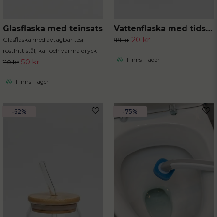
Glasflaska med teinsats
Vattenflaska med tidsmarkör
20 kr
Glasflaska med avtagbar tesil i
99 kr
rostfritt stål, kall och varma dryck
Finns i lager
50 kr
110 kr
Finns i lager
-62%
-75%