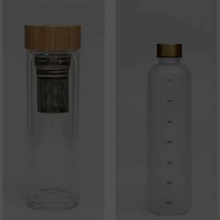
Installation:
Ingen borrning krävs. Rengör ytan på diskbänken och låt
den torka. Ta bort skyddsfilmen på tejpen, fäst stället på
Ja, ni får publicera min fråga
diskbänken och tryck hårt. Klicka fast metallen, och din nya
hjälpreda är redo att användas. Instruktioner medföljer.
Skicka fråga