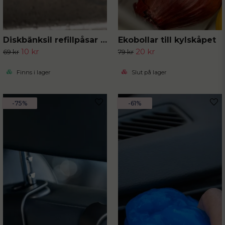
Diskbänksil refillpåsar 50-pack
Ekobollar till kylskåpet
10 kr
20 kr
69 kr
79 kr
Finns i lager
Slut på lager
-75%
-61%