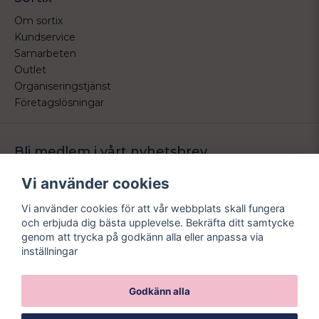
Om sortix
Kundservice
Samarbeten
Outlet
Organiseringstjänst
Företagslösningar
Bli medlem i vårt nyhetsbrev
Bli medlem i vårt nyhetsbrev och ta del av våra nyheter och
Vi använder cookies
erbjudande.
Vi använder cookies för att vår webbplats skall fungera
email
Mejladress
och erbjuda dig bästa upplevelse. Bekräfta ditt samtycke
Skicka
genom att trycka på godkänn alla eller anpassa via
inställningar
Godkänn alla