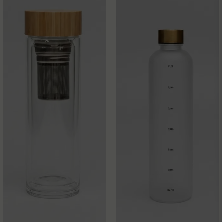
Ja, ni får publicera min fråga
Skicka fråga