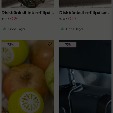
Diskbänksil ink refillpåsar 50-pack
Diskbänksil refillpåsar 50-pack
€ 20
€ 10
€ 79
€ 69
Finns i lager
Finns i lager
-75%
-75%