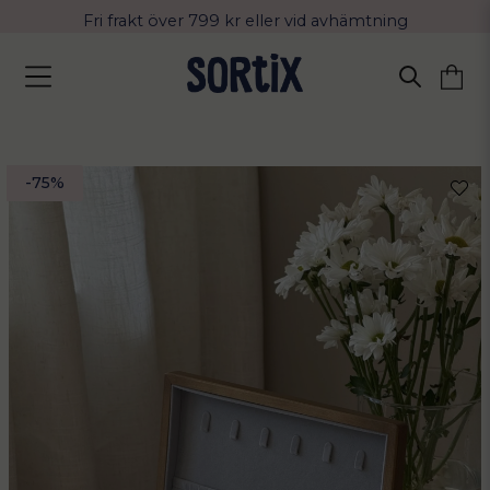
Fri frakt över 799 kr eller vid avhämtning
Leverans 2-4 arbetsdagar med Postnord
-
75
%