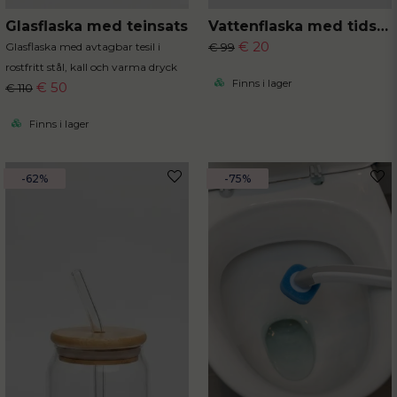
Glasflaska med teinsats
Vattenflaska med tidsmarkör
€ 20
Glasflaska med avtagbar tesil i
€ 99
rostfritt stål, kall och varma dryck
Finns i lager
€ 50
€ 110
Finns i lager
-62%
-75%