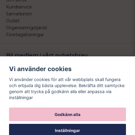
Om sortix
Kundservice
Samarbeten
Outlet
Organiseringstjänst
Företagslösningar
Bli medlem i vårt nyhetsbrev
Bli medlem i vårt nyhetsbrev och ta del av våra nyheter och
Vi använder cookies
erbjudande.
Vi använder cookies för att vår webbplats skall fungera
email
Mejladress
och erbjuda dig bästa upplevelse. Bekräfta ditt samtycke
Skicka
genom att trycka på godkänn alla eller anpassa via
inställningar
Godkänn alla
Inställningar