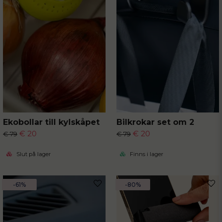
Ekobollar till kylskåpet
Bilkrokar set om 2
€ 20
€ 20
€ 79
€ 79
Slut på lager
Finns i lager
-61%
-80%