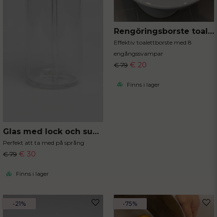
Rengöringsborste toalett med engångssvampar
Effektiv toalettborste med 8
engångssvampar
€ 20
€ 79
Finns i lager
Glas med lock och sugrör
Perfekt att ta med på språng
€ 30
€ 79
Finns i lager
-21%
-75%