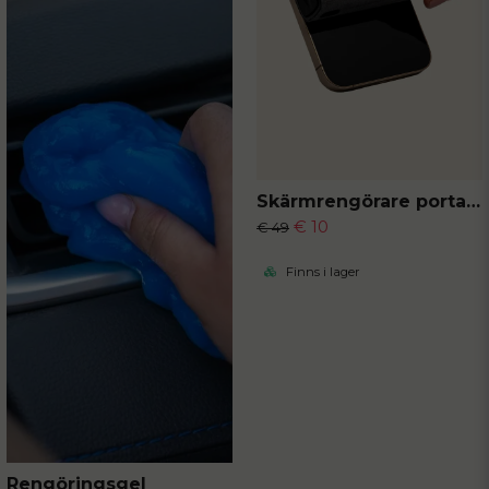
Skärmrengörare portabel
€ 10
€ 49
Finns i lager
Rengöringsgel