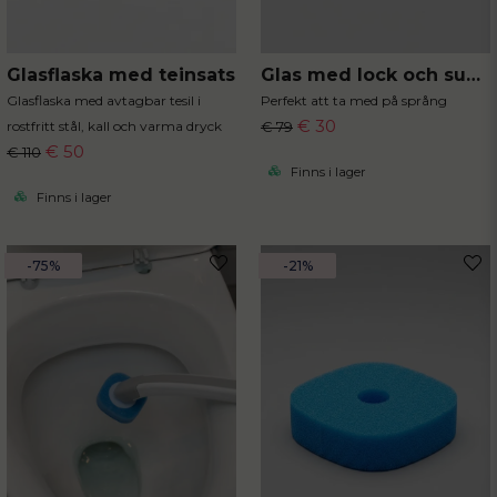
Glasflaska med teinsats
Glas med lock och sugrör
Glasflaska med avtagbar tesil i
Perfekt att ta med på språng
€ 30
rostfritt stål, kall och varma dryck
€ 79
€ 50
€ 110
Finns i lager
Finns i lager
-75%
-21%