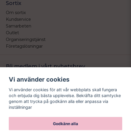
Sortix
Om sortix
Kundservice
Samarbeten
Outlet
Organiseringstjänst
Företagslösningar
Bli medlem i vårt nyhetsbrev
Bli medlem i vårt nyhetsbrev och ta del av våra nyheter och
Vi använder cookies
erbjudande.
Vi använder cookies för att vår webbplats skall fungera
email
Mejladress
och erbjuda dig bästa upplevelse. Bekräfta ditt samtycke
Skicka
genom att trycka på godkänn alla eller anpassa via
inställningar
Godkänn alla