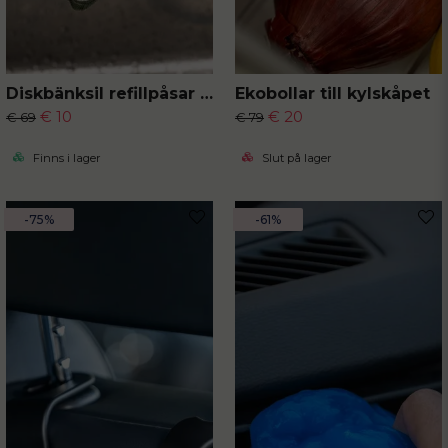
Diskbänksil refillpåsar 50-pack
Ekobollar till kylskåpet
€ 10
€ 20
€ 69
€ 79
Finns i lager
Slut på lager
-75%
-61%