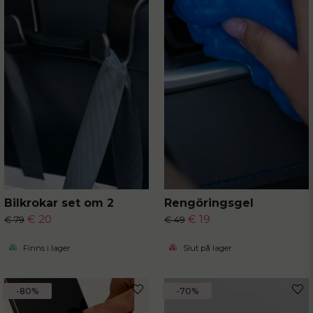
Bilkrokar set om 2
Rengöringsgel
€ 20
€ 19
€ 79
€ 49
Finns i lager
Slut på lager
-80%
-70%