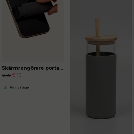
Skärmrengörare portabel
€ 10
€ 49
Finns i lager