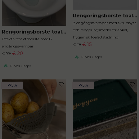
Rengöringsborste toalett refill
8 engångssvampar med skrubbyta
och rengöringsmedel för enkel,
Rengöringsborste toalett med engångssvampar
hygienisk toalettstädning.
Effektiv toalettborste med 8
€ 15
€ 19
engångssvampar
€ 20
€ 79
Finns i lager
Finns i lager
-75%
-75%