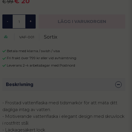
€ 20
€ 99
LÄGG I VARUKORGEN
-
+
Sortix
VAF-001
Betala med klarna / swish / visa
Fri frakt över 799 kr eller vid avhämtning
Leverans 2-4 arbetsdagar med Postnord
Beskrivning
- Frostad vattenflaska med tidsmarkör för att mäta ditt
dagliga intag av vatten.
- Motiverande vattenflaska i elegant design med skruvlock
i rostfritt stål.
- Läckagesäkert lock