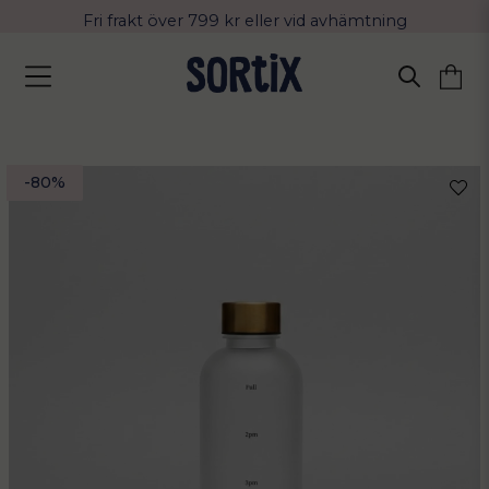
Fri frakt över 799 kr eller vid avhämtning
Leverans 2-4 arbetsdagar med Postnord
-
80
%