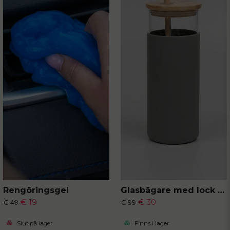
Rengöringsgel
Glasbägare med lock och sugrör
€ 19
€ 30
€ 49
€ 99
Slut på lager
Finns i lager