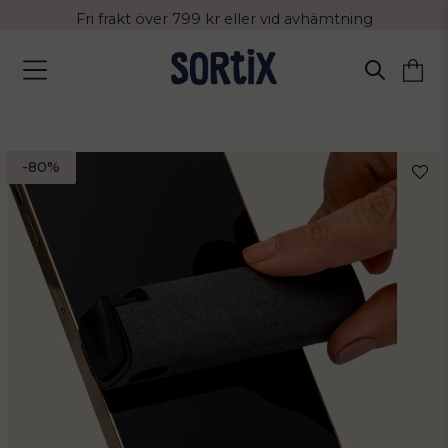
Fri frakt över 799 kr eller vid avhämtning
Leverans 2-4 arbetsdagar med Postnord
-
80
%