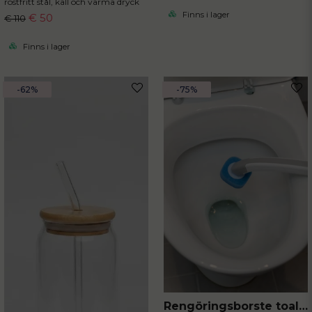
rostfritt stål, kall och varma dryck
Finns i lager
€ 50
€ 110
Finns i lager
-62%
-75%
Rengöringsborste toalett med engångssvampar