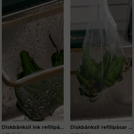
Diskbänksil ink refillpåsar 50-pack
Diskbänksil refillpåsar 50-pack