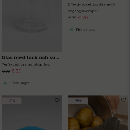
Effektiv toalettborste med 8
engångssvampar
€ 20
€ 79
Finns i lager
Glas med lock och sugrör
Perfekt att ta med på språng
€ 30
€ 79
Finns i lager
-21%
-75%