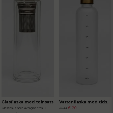
Skicka fråga
Glasflaska med teinsats
Vattenflaska med tidsmarkör
€ 20
Glasflaska med avtagbar tesil i
€ 99