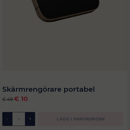
Skärmrengörare portabel
€ 10
€ 49
LÄGG I VARUKORGEN
-
+