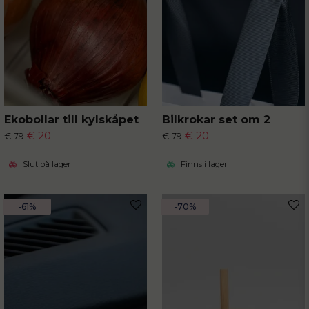
Ekobollar till kylskåpet
Bilkrokar set om 2
€ 20
€ 20
€ 79
€ 79
Slut på lager
Finns i lager
-61%
-70%