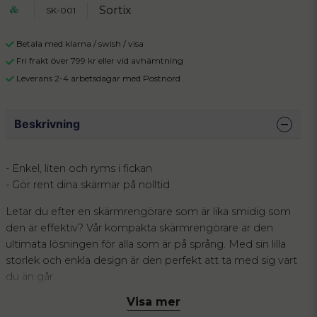
Sortix
SK-001
Betala med klarna / swish / visa
Fri frakt över 799 kr eller vid avhämtning
Leverans 2-4 arbetsdagar med Postnord
Beskrivning
- Enkel, liten och ryms i fickan
- Gör rent dina skärmar på nolltid
Letar du efter en skärmrengörare som är lika smidig som
den är effektiv? Vår kompakta skärmrengörare är den
ultimata lösningen för alla som är på språng. Med sin lilla
storlek och enkla design är den perfekt att ta med sig vart
du än går.
Visa mer
Skärmrengöraren är så liten att den ryms i fickan, väskan