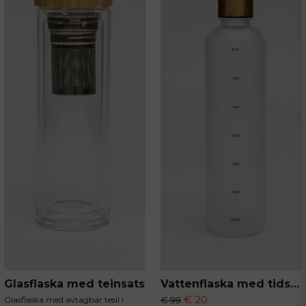
Skicka fråga
Glasflaska med teinsats
Vattenflaska med tidsmarkör
€ 20
Glasflaska med avtagbar tesil i
€ 99