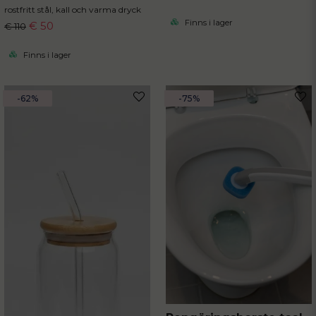
rostfritt stål, kall och varma dryck
Finns i lager
€ 50
€ 110
Finns i lager
-62%
-75%