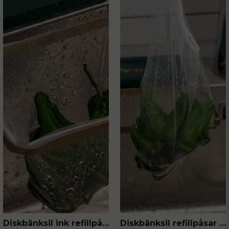
Diskbänksil ink refillpåsar 50-pack
Diskbänksil refillpåsar 50-pack