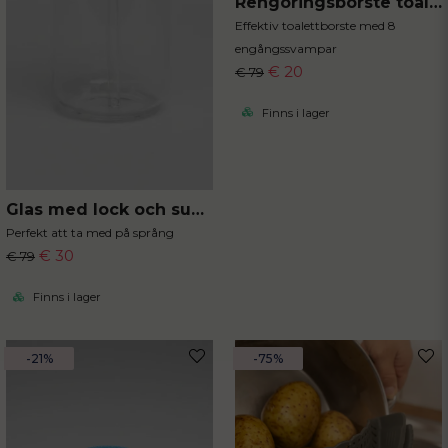
Rengöringsborste toalett med engångssvampar
Effektiv toalettborste med 8
engångssvampar
€ 20
€ 79
Finns i lager
Glas med lock och sugrör
Perfekt att ta med på språng
€ 30
€ 79
Finns i lager
-21%
-75%