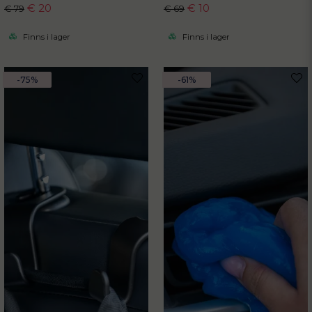
€ 20
€ 10
€ 79
€ 69
Finns i lager
Finns i lager
-75%
-61%