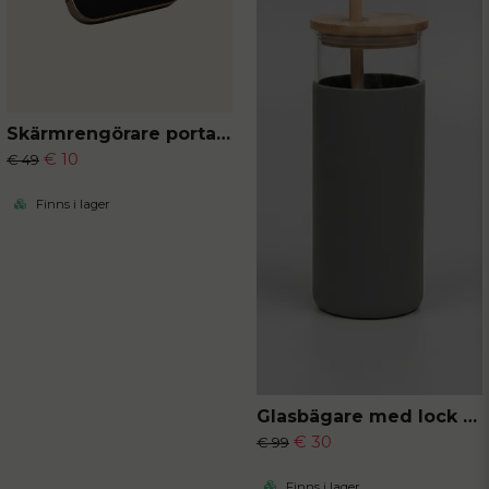
Skärmrengörare portabel
€ 10
€ 49
Finns i lager
Glasbägare med lock och sugrör
€ 30
€ 99
Finns i lager