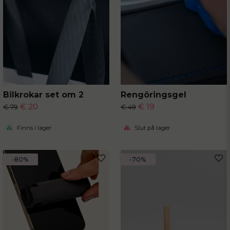
Bilkrokar set om 2
Rengöringsgel
€ 20
€ 19
€ 79
€ 49
Finns i lager
Slut på lager
-80%
-70%