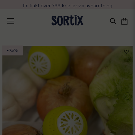
Fri frakt över 799 kr eller vid avhämtning
Leverans 2-4 arbetsdagar med Postnord
-
75
%