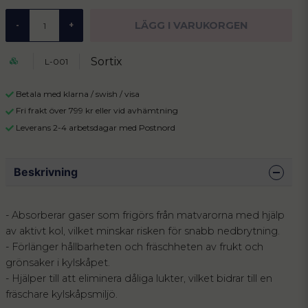
LÄGG I VARUKORGEN
-
+
Sortix
L-001
Betala med klarna / swish / visa
Fri frakt över 799 kr eller vid avhämtning
Leverans 2-4 arbetsdagar med Postnord
Beskrivning
- Absorberar gaser som frigörs från matvarorna med hjälp
av aktivt kol, vilket minskar risken för snabb nedbrytning.
- Förlänger hållbarheten och fräschheten av frukt och
grönsaker i kylskåpet.
- Hjälper till att eliminera dåliga lukter, vilket bidrar till en
fräschare kylskåpsmiljö.