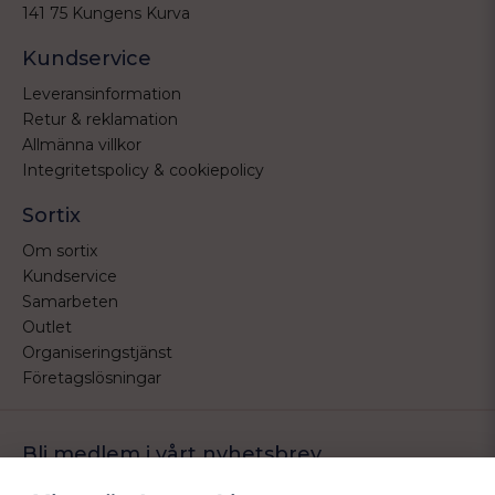
141 75 Kungens Kurva
Kundservice
Leveransinformation
Retur & reklamation
Allmänna villkor
Integritetspolicy & cookiepolicy
Sortix
Om sortix
Kundservice
Samarbeten
Outlet
Organiseringstjänst
Företagslösningar
Bli medlem i vårt nyhetsbrev
Bli medlem i vårt nyhetsbrev och ta del av våra nyheter och