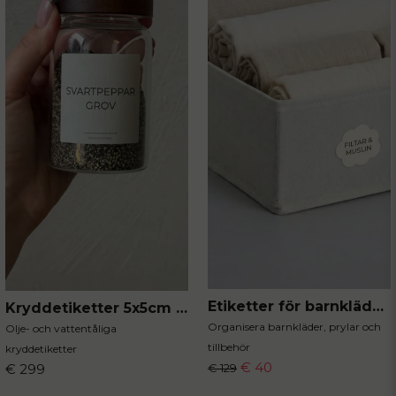
symboler
Perfekt för organisering, lagerhantering och
märkning
Snabba utskrifter med hög kvalitet
Skicka fråga
Exempel på användningsområden i hemmet:
Kryddburkar och skafferiförvaring
Matlådor och frysförvaring
Garderober och förvaringslådor
Mediciner och första hjälpen
Etiketter för barnkläder 20st
Kryddetiketter 5x5cm 80st
Växtetiketter och odling
Organisera barnkläder, prylar och
Olje- och vattentåliga
tillbehör
kryddetiketter
€ 40
€ 299
€ 129
Användningsområden
: