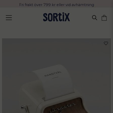
Fri frakt över 799 kr eller vid avhämtning
Leverans 2-4 arbetsdagar med Postnord