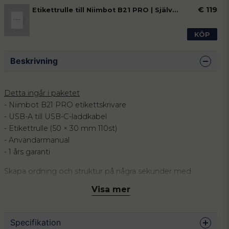
€ 119
Etikettrulle till Niimbot B21 PRO | Självhäftande Etiketter
KÖP
Beskrivning
Detta ingår i paketet
- Niimbot B21 PRO etikettskrivare
- USB-A till USB-C-laddkabel
- Etikettrulle (50 × 30 mm 110st)
- Användarmanual
- 1 års garanti
Skapa ordning och struktur på några sekunder med
Niimbot B21 PRO – en modern och kraftfull Bluetooth
Visa mer
etikettskrivare som gör märkning enklare än någonsin.
Med trådlös anslutning till din smartphone kan du snabbt
designa och skriva ut professionella etiketter direkt från
Specifikation