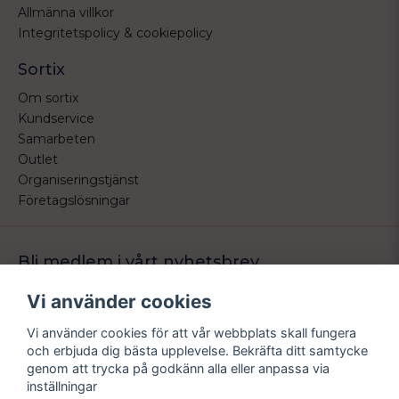
Allmänna villkor
Integritetspolicy & cookiepolicy
Sortix
Om sortix
Kundservice
Samarbeten
Outlet
Organiseringstjänst
Företagslösningar
Bli medlem i vårt nyhetsbrev
Bli medlem i vårt nyhetsbrev och ta del av våra nyheter och
Vi använder cookies
erbjudande.
Vi använder cookies för att vår webbplats skall fungera
email
Mejladress
och erbjuda dig bästa upplevelse. Bekräfta ditt samtycke
Skicka
genom att trycka på godkänn alla eller anpassa via
inställningar