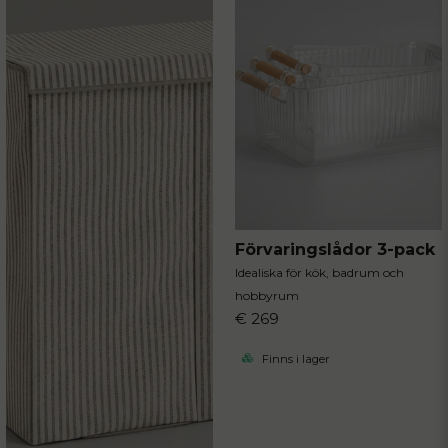
Förvaringslådor 3-pack
Idealiska för kök, badrum och
hobbyrum
€ 269
Finns i lager