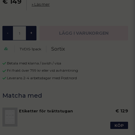
€ 149
Läs mer
LÄGG I VARUKORGEN
-
+
Sortix
TVDIS-1pack
Betala med klarna / swish / visa
Fri frakt över 799 kr eller vid avhämtning
Leverans 2-4 arbetsdagar med Postnord
€ 129
Etiketter för tvättstugan
KÖP