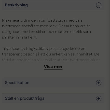
Beskrivning
Maximera ordningen i din tvättstuga med våra
tvättmedelsbehållare med lock. Dessa behållare är
designade med en stilren och modern estetik som
smälter in i alla hem.
Tillverkade av högkvalitativ plast, erbjuder de en
transparent design så att du enkelt kan se innehållet. De
tättslutande locken säkerställer att ditt tvättmedel håller
sig fräscht och skyddat mot fukt. Köp till etikett för enkel
Visa mer
identifiering av innehållet.
Specifikation
Dessa behållare är perfekta för både flytande och
pulverbaserade tvättmedel. Deras praktiska storlek gör
dem lätta att placera i skåp eller på hyllor, vilket ger dig
Mått
23.5 x 12.5 x 5.5 cm
Ställ en produktfråga
mer plats och en mer organiserad tvättmiljö.
Volym
1 L