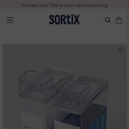
Fri frakt över 799 kr eller vid avhämtning
Leverans 2-4 arbetsdagar med Postnord