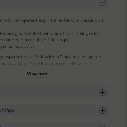
nsats i transparent akryl i tre nivåer som passar dom
förvaring som enkelt kan dras ut och förlängas från
m när den dras ut till sin fulla längd.
k på din kryddlåda.
i transparent plast för kryddor i 3 nivåer vilket ger en
 din kryddlåda. Kryddförvaring i ett slitstarkt
tt från BPA-plast som tål det mesta och håller
Visa mer
 x 42 x 3.5 cm.
re oreda och lite mer krydda i ditt liv. Med den här
använda dina lådor mer organiserat och effektivt. Den
rblick, så du kan skapa magi när du lagar mat.
19.8 - 39.6 x 42 x 3.5 cm
ktfråga
Akryl
Transparent