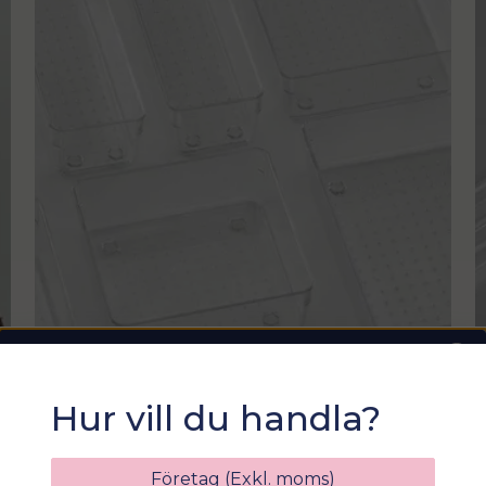
Sommarfixa med
Hur vill du handla?
Sortix! 15% rabatt
Ange din e-postadress nedan för att få en
Företag (Exkl. moms)