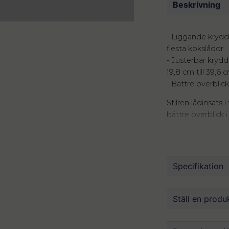
Beskrivning
- Liggande kryddi
flesta kökslådor.
- Justerbar krydd
19,8 cm till 39,6 c
- Bättre överblic
Stilren lådinsats 
bättre överblick i
plastmaterial fri
längre. 19.8 - 39.6
Njut av lite mind
Specifikation
insatsen kan du 
ger också bra öve
Mått
Ställ en produ
Material
Färg
question