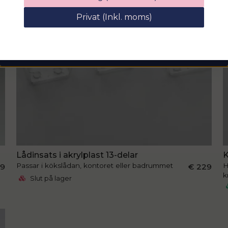
rabattkod på hela ditt köp
Privat (Inkl. moms)
email
Mejladress
Hämta kod
Lådinsats i akrylplast 13-delar
K
Passar i kökslådan, kontoret eller badrummet
H
99
€ 229
k
Slut på lager