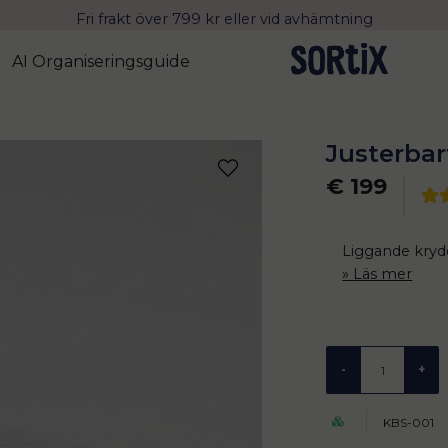
Fri frakt över 799 kr eller vid avhämtning
Leverans 2-4 arbetsdagar med Postnord
AI Organiseringsguide
Justerbar
€ 199
Liggande krydd
Läs mer
-
+
KBS-001