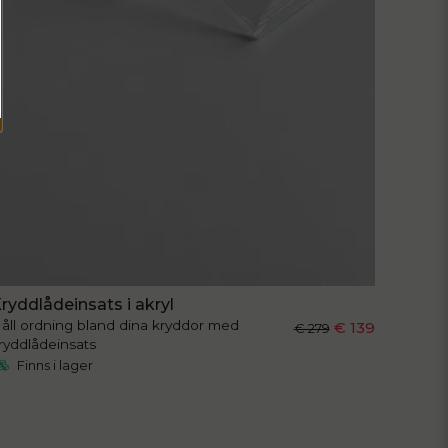
ryddlådeinsats i akryl
åll ordning bland dina kryddor med
€ 139
€ 279
ryddlådeinsats
Finns i lager