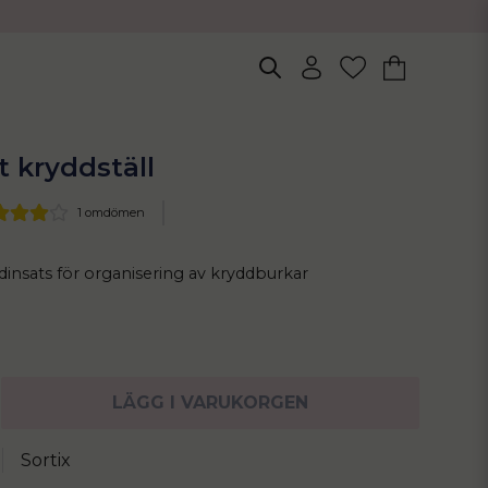
t kryddställ
1 omdömen
insats för organisering av kryddburkar
LÄGG I VARUKORGEN
Sortix