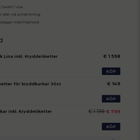
/ swish / visa
 kr eller vid avhämtning
tsdagar med Postnord
€ 1 598
 Lina inkl. Kryddetiketter
KÖP
€ 149
ketter för kryddburkar 30st
KÖP
€ 1 199
€ 799
ar inkl. Kryddetiketter
KÖP