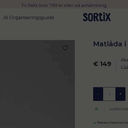
Fri frakt över 799 kr eller vid avhämtning
Leverans 2-4 arbetsdagar med Postnord
AI Organiseringsguide
Matlåda i
Aka
€ 149
L
-
+
LUNCH-00
Betala med klarna 