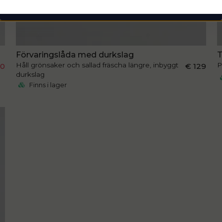
k
Förvaringslåda med durkslag
T
Håll grönsaker och sallad fräscha längre, inbyggt
P
50
€ 129
durkslag
Finns i lager