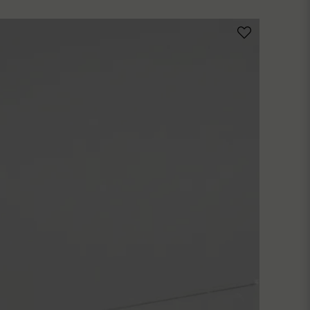
ublicera min fråga
Skicka fråga