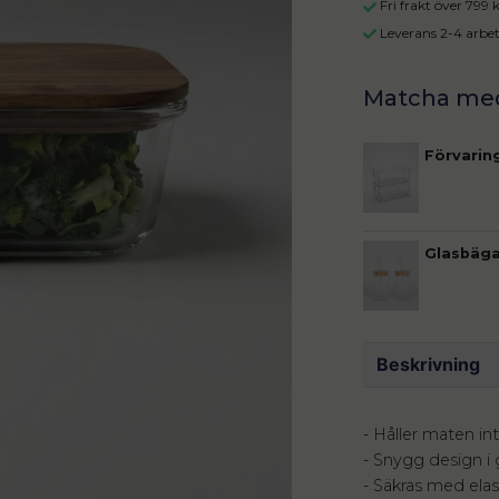
Fri frakt över 799
Leverans 2-4 arbe
Förvarin
Glasbäga
Beskrivning
- Håller maten in
- Snygg design i 
- Säkras med ela