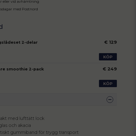
 kr eller vid avhämtning
tsdagar med Postnord
€ 129
gslådeset 2-delar
KÖP
€ 249
re smoothie 2-pack
KÖP
takt med lufttätt lock
glas och akacia
stiskt gummiband för trygg transport