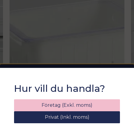
Sommarfixa med
Hur vill du handla?
Sortix! 15% rabatt
Ange din e-postadress nedan för att få en
Företag (Exkl. moms)
rabattkod på hela ditt köp
Privat (Inkl. moms)
email
Mejladress
Hämta kod