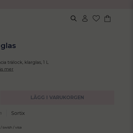
 glas
cia trälock, klarglas, 1 L
äs mer
LÄGG I VARUKORGEN
Sortix
1
/ swish / visa