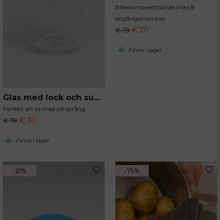
Effektiv toalettborste med 8
engångssvampar
€ 20
€ 79
Finns i lager
Glas med lock och sugrör
Perfekt att ta med på språng
€ 30
€ 79
Finns i lager
-21%
-75%