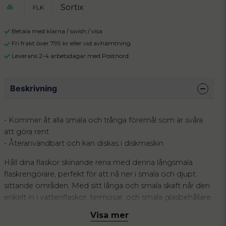
Sortix
FLK
Betala med klarna / swish / visa
Fri frakt över 799 kr eller vid avhämtning
Leverans 2-4 arbetsdagar med Postnord
Beskrivning
- Kommer åt alla smala och trånga föremål som är svåra
att göra rent
- Återanvändbart och kan diskas i diskmaskin
Håll dina flaskor skinande rena med denna långsmala
flaskrengörare, perfekt för att nå ner i smala och djupt
sittande områden. Med sitt långa och smala skaft når den
enkelt in i vattenflaskor, termosar, och smala glasbehållare
där vanlig diskborste inte kommer åt. Den mjuka
Visa mer
borstdesignen är skonsam men effektiv, vilket gör den