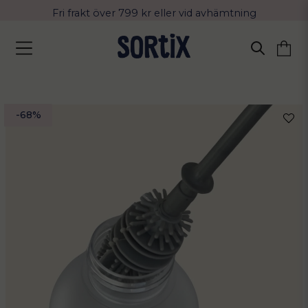
Fri frakt över 799 kr eller vid avhämtning
Leverans 2-4 arbetsdagar med Postnord
-
68
%