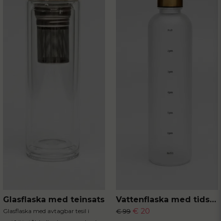
Skicka fråga
Glasflaska med teinsats
Vattenflaska med tidsmarkör
€ 20
Glasflaska med avtagbar tesil i
€ 99