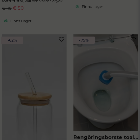
rostfritt stål, kall och varma dryck
Finns i lager
€ 50
€ 110
Finns i lager
-62%
-75%
Rengöringsborste toalett med engångssvampar