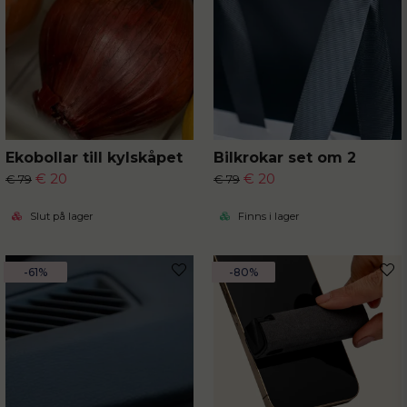
Ekobollar till kylskåpet
Bilkrokar set om 2
€ 20
€ 20
€ 79
€ 79
Slut på lager
Finns i lager
-61%
-80%