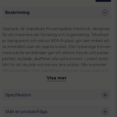
Beskrivning
Upptäck vår stapelbara förvaringslåda med lock, designad
för att maximera din förvaring och organisering. Tillverkad
av transparent och robust BPA-fri plast, gör den enkelt att
se innehållet utan att öppna locket. Den fyrkantiga formen
med subtila randdetaljer ger ett stilrent intryck och passar
perfekt i kylskåp, skafferier eller på kontoret. Locket sluter
tätt för att skydda och bevara dina artiklar, från livsmedel
till barnleksaker. Den stapelbara designen sparar plats och
ger ett organiserat utseende i alla utrymmen.
Visa mer
Specifikation
Mått
36.5 x 22 x 19.5 cm
Ställ en produktfråga