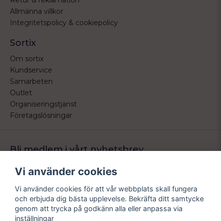
Retur & reklamation
Allmänna villkor
Integritetspolicy & cookiepolicy
Sortix
Om sortix
Kundservice
Samarbeten
Outlet
Organiseringstjänst
Företagslösningar
Bli medlem i vårt nyhetsbrev
Bli medlem i vårt nyhetsbrev och ta del av våra nyheter och
Vi använder cookies
erbjudande.
Vi använder cookies för att vår webbplats skall fungera
email
Mejladress
och erbjuda dig bästa upplevelse. Bekräfta ditt samtycke
Skicka
genom att trycka på godkänn alla eller anpassa via
inställningar