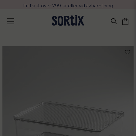
Fri frakt över 799 kr eller vid avhämtning
Leverans 2-4 arbetsdagar med Postnord