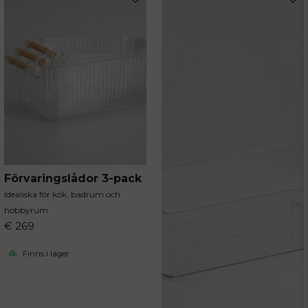
Förvaringslådor 3-pack
Idealiska för kök, badrum och
hobbyrum
€ 269
Finns i lager