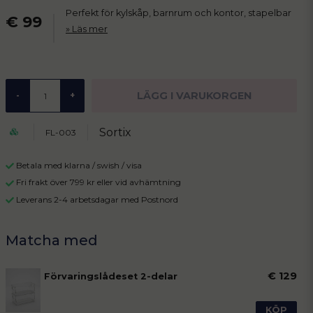
Perfekt för kylskåp, barnrum och kontor, stapelbar
€ 99
Läs mer
LÄGG I VARUKORGEN
-
+
Sortix
FL-003
Betala med klarna / swish / visa
Fri frakt över 799 kr eller vid avhämtning
Leverans 2-4 arbetsdagar med Postnord
€ 129
Förvaringslådeset 2-delar
KÖP